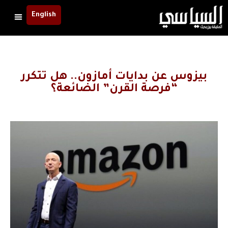
English
بيزوس عن بدايات أمازون.. هل تتكرر
“فرصة القرن” الضائعة؟