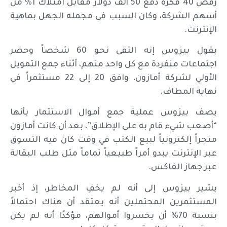
رفض 40 فكرة دفع 50 ألف دولار مقابل امتلاك 1% من
أسهم الشركة، وكان السبب في مجمله الجهل بماهية
الإنترنت.
يقول بيزوس إنه التقى نحو 60 شخصاً وحضر
اجتماعات منفردة مع كل واحد منهم، أثناء جمع التمويل
الأولي لشركة أمازون، وافق 20 إلى 22 مستثمراً في
نهاية المطاف.
يصف بيزوس عملية جمع أموال الاستثمار بأنها
“أصعب شيء قام به على الإطلاق”، بعد أن كانت أمازون
متجراً إلكترونياً لبيع الكتب في وقت كان فيه التسوق
عبر الإنترنت يبدو أمراً طبيعياً تماماً مثل طلب البقالة
عبر جهاز الفاكس.
يشير بيزوس إلى أنه لم يخفِ المخاطر، إذ أخبر
المستثمرين المحتملين أنه يعتقد أن هناك احتمالاً
بنسبة 70% أن يخسروا أموالهم، مؤكدًا أنه لم يكن