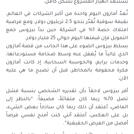
يستبعد انهيار المشروع بشكل كامل.
تُعدّ أمازون اليوم واحدة من أكبر الشركات في العالم،
بقيمة سوقية تُقدّر بنحو 2.5 تريليون دولار، ومع فرضية
امتلاك حصة 1% في الشركة حين بدأ بيزوس جمع
التمويل فإن قيمتها اليوم حوالي 25 مليار دولار.
يسلط بيزوس الضوء على هذا الجانب من قصة أمازون
الذي غالباً ما يُغفل عنه وسط ضخامة مستودعاتها،
وخدمات برايم، والحوسبة السحابية، إذ كانت أمازون
فكرة محفوفة بالمخاطر، قبل أن تصبح ما هي عليه
الآن.
أقر بيزوس لاحقاً بأن تقديره الشخصي بنسبة فشل
تصل 70% ربما كان متفائلاً، مضيفاً: “بالنظر إلى
الماضي، أعتقد أن ذلك ربما كان ساذجاً بعض الشيء،
بل على العكس، أعتقد أنني كنت أمنح نفسي فرصاً
أفضل من الفرص الحقيقية”.