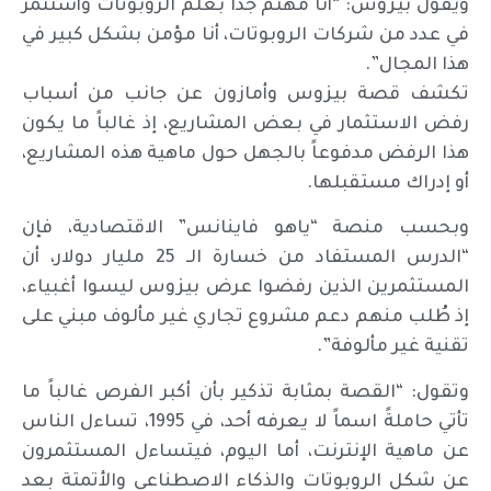
ويقول بيزوس: “أنا مهتم جداً بعلم الروبوتات وأستثمر
في عدد من شركات الروبوتات، أنا مؤمن بشكل كبير في
هذا المجال”.
تكشف قصة بيزوس وأمازون عن جانب من أسباب
رفض الاستثمار في بعض المشاريع، إذ غالباً ما يكون
هذا الرفض مدفوعاً بالجهل حول ماهية هذه المشاريع،
أو إدراك مستقبلها.
وبحسب منصة “ياهو فاينانس” الاقتصادية، فإن
“الدرس المستفاد من خسارة الـ 25 مليار دولار، أن
المستثمرين الذين رفضوا عرض بيزوس ليسوا أغبياء،
إذ طُلب منهم دعم مشروع تجاري غير مألوف مبني على
تقنية غير مألوفة”.
وتقول: “القصة بمثابة تذكير بأن أكبر الفرص غالباً ما
تأتي حاملةً اسماً لا يعرفه أحد، في 1995، تساءل الناس
عن ماهية الإنترنت، أما اليوم، فيتساءل المستثمرون
عن شكل الروبوتات والذكاء الاصطناعي والأتمتة بعد