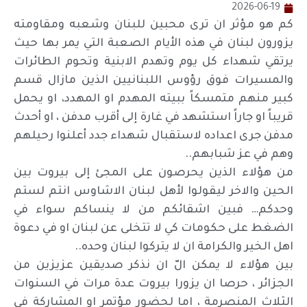
2026-06-19
كم هو مؤثر ان ترى محبين للبنان وشعبه ومقاومته
يزورون لبنان في هذه الأيام الصعبة التي يمر بها حيث
يرتقي شهداء كل يوم وتهدم الابنية وتحوم الطائرات
والمسيرات فوق رؤوس اللبنانيين الذين مازال قسم
كبير منهم متمسكاً ببيته المهدم او المهدد، او يحمل
قريباً او جاراً استشهد في غارة إلى أقرب مدفن ، او أحدث
مدفن جرى اعداده لاستقبال شهداء جدد أعلنوا رحيلهم
وهم في عز شبابهم..
من هؤلاء الذين يحرصون على المجئ إلى بيروت بين
الحين والاخر ليقولوا لأهل لبنان الاشاوس انتم لستم
وحدكم… فبين اشقائكم من لا ينساكم سواء في
الضغط على حكومات كي لا تتخلى عن لبنان او في دعوة
اهل الخير والكرامة ان لا يتركوا لبنان وحده..
بين هؤلاء لا يمكن الّ ان نذكر صديقين عزيزين من
الجزائر ، حرصا ان يزورا بيروت عدة مرات في السنوات
الثلاث المنصرمة ، اما لحضور مؤتمر او المشاركة في