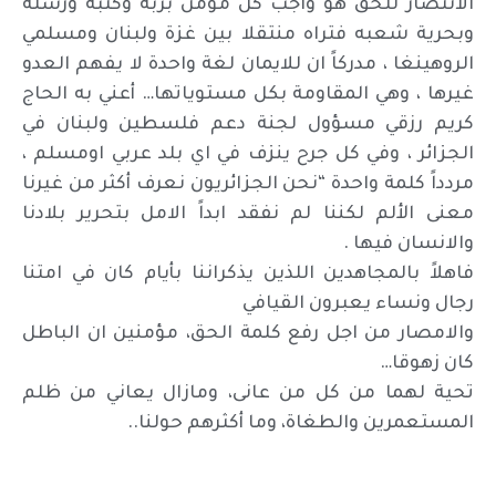
الانتصار للحق هو واجب كل مؤمن بربه وكتبه ورسله
وبحرية شعبه فتراه منتقلا بين غزة ولبنان ومسلمي
الروهينغا ، مدركاً ان للايمان لغة واحدة لا يفهم العدو
غيرها ، وهي المقاومة بكل مستوياتها… أعني به الحاج
كريم رزقي مسؤول لجنة دعم فلسطين ولبنان في
الجزائر ، وفي كل جرح ينزف في اي بلد عربي اومسلم ،
مردداً كلمة واحدة “نحن الجزائريون نعرف أكثر من غيرنا
معنى الألم لكننا لم نفقد ابداً الامل بتحرير بلادنا
والانسان فيها .
فاهلاً بالمجاهدين اللذين يذكراننا بأيام كان في امتنا
رجال ونساء يعبرون القيافي
والامصار من اجل رفع كلمة الحق، مؤمنين ان الباطل
كان زهوقا…
تحية لهما من كل من عانى، ومازال يعاني من ظلم
المستعمرين والطغاة، وما أكثرهم حولنا..