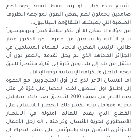
تشييع قادة كبار ، او ربما فقط لتفقد إخوة لهم
صامدين يحملون لهم بعض العون لمواجهة الظروف
الصعبة التي يعيشها اشقاؤهم اللبنانيون..
من هؤلاء لا يمكن الا أن نذكر علامة كبيراً وبروفوسوراً
ببلغ الثالثة والتسعين من عمره ، هو الدكتور عمار
طالبي الرئيس الفخري لاتحاد العلماء المسلمين في
الجزائر المجاهد الذي لم يحل تقدمه بالعمر دون أن
ينتقل من بلد إلى بلد، ومن قارة إلى قارة، منتصراً للحق
بوجه الباطل وللكرامة الإنسانية بوجه الإذلال.
اما الانسان الآخر الذي كان أول المتجاوبين مع الدعوة
إلى إطلاق اول أسطول لفك الحصار على غزة في مثل
هذه الايام من صيف 2010 لتنطلق بعد ذلك اساطيل
بحرية وقوافل برية لكسر ذلك الحصار اللانساني على
القطاع الذي يقدم للعالم امثولة في الانتصار
الأسطوري لحرية الأنسان وكرامته ، انه رجل الأعمال
الجزائري المؤمن بربه والمؤتمن على دينه، المدرك ان