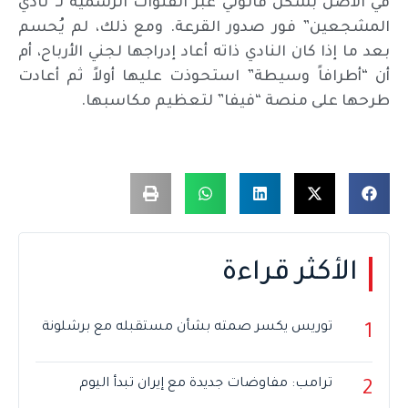
في الأصل بشكل قانوني عبر القنوات الرسمية لـ”نادي
المشجعين” فور صدور القرعة. ومع ذلك، لم يُحسم
بعد ما إذا كان النادي ذاته أعاد إدراجها لجني الأرباح، أم
أن “أطرافاً وسيطة” استحوذت عليها أولاً ثم أعادت
طرحها على منصة “فيفا” لتعظيم مكاسبها.
الأكثر قراءة
توريس يكسر صمته بشأن مستقبله مع برشلونة
1
ترامب: مفاوضات جديدة مع إيران تبدأ اليوم
2