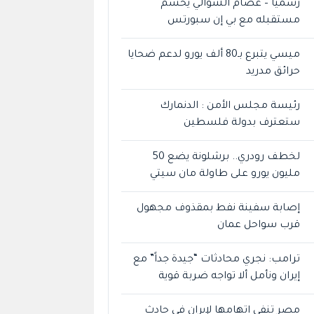
رسميًا – عصام الشوالي يحسم
مستقبله مع بي إن سبورتس
ميسي يتبرع بـ80 ألف يورو لدعم ضحايا
حرائق مدريد
رئيسة مجلس الأمن : الدنمارك
ستعترف بدولة فلسطين
لخطف رودري.. برشلونة يضع 50
مليون يورو على طاولة مان سيتي
إصابة سفينة نفط بمقذوف مجهول
قرب سواحل عمان
ترامب: نجري محادثات “جيدة جداً” مع
إيران ونأمل ألا تواجه ضربة قوية
مصر تنفي اتهامها لإيران في حادث