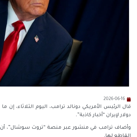
2026-06-16
دولار لإيران “أخبار كاذبة”.
وأضاف ترامب في منشور عبر منصة “تروث سوشال”، أن هذ
القاطع لها.