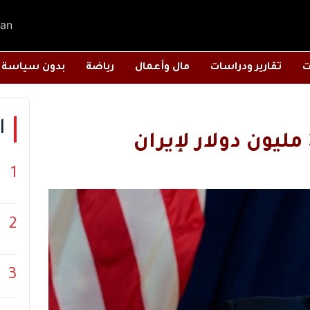
an
ت
تقارير ودراسات
مال وأعمال
رياضة
بدون سياسة
ا
1
2
3