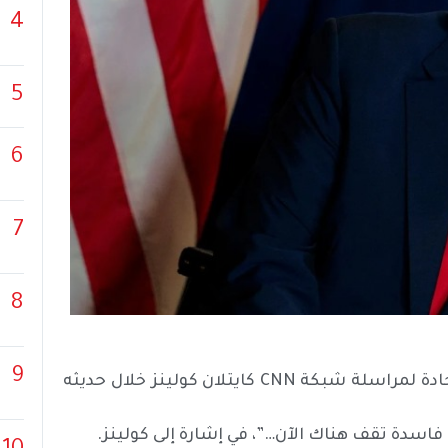
4
5
6
7
8
9
السياسي – وجّه الرئيس الأمريكي دونالد ترامب انتقادات حادة لمراسلة شبكة CNN كايتلان كولينز خلال حديثه