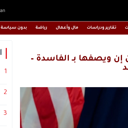
an
ت
تقارير ودراسات
مال وأعمال
رياضة
بدون سياسة
ا
إن ويصفها بـ الفاسدة –
1
2
3