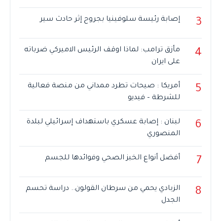
إصابة رئيسة سلوفينيا بجروح إثر حادث سير
3
مأزق ترامب: لماذا اوقف الرئيس الاميركي ضرباته
4
على ايران
أمريكا : صيحات تطرد ممداني من منصة فعالية
5
للشرطة – فيديو
لبنان : إصابة عسكري باستهداف إسرائيلي لبلدة
6
المنصوري
أفضل أنواع الخبز الصحي وفوائدها للجسم
7
الزبادي يحمي من سرطان القولون.. دراسة تحسم
8
الجدل