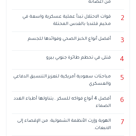
من أعضائه
قوات الاحتلال تبدأ عملية عسكرية واسعة في
2
مخيم قلنديا بالقدس المحتلة
أفضل أنواع الخبز الصحي وفوائدها للجسم
3
قتلى في تحطم طائرة جنوبي بيرو
4
مباحثات سعودية أمريكية لتعزيز التنسيق الدفاعي
5
والعسكري
أفضل 4 أنواع فواكه للسكر ..يتناولها أطباء الغدد
6
الصماء
الهوية وإرث الأنظمة الشمولية: من الإقصاء إلى
7
الانبعاث.