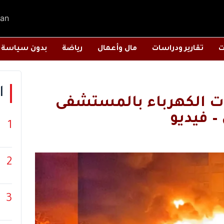
an
ت
تقارير ودراسات
مال وأعمال
رياضة
بدون سياسة
ا
ت الكهرباء بالمستشفى
– فيديو
1
2
3