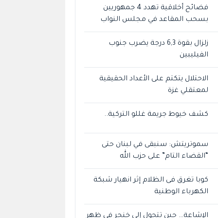
فضائح أخلاقية تهدد 4 جمهوريين
بسحب المقاعد في مجلس النواب
زلزال بقوة 6,3 درجة يضرب جنوب
الفيليبين
الاحتلال يتكتم على الأعداد الحقيقية
لمعتقلي غزة
كشف خيوط جريمة غللو التركية..
سموتريتش: سنبقى في لبنان حتى
“القضاء التام” على حزب الله
كوبا تغرق فى الظلام إثر انهيار شبكة
الكهرباء الوطنية
الإشاعة… حين تتحول إلى خنجر في ظهر