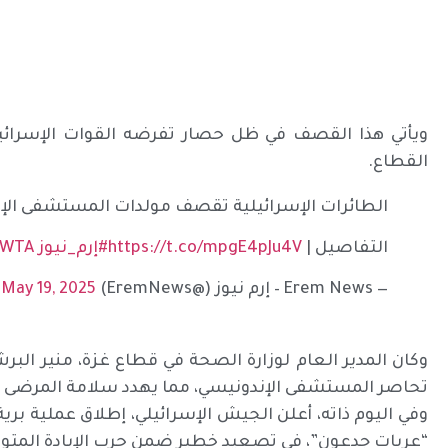
ويأتي هذا القصف في ظل حصار تفرضه القوات الإسرائي
القطاع.
الطائرات الإسرائيلية تقصف مولدات المستشفى ال
التفاصيل |
https://t.co/mpgE4pJu4V
#إرم_نيوز
FWTA
— Erem News – إرم نيوز (@EremNews)
May 19, 2025
وكان المدير العام لوزارة الصحة في قطاع غزة، منير البرش،
تحاصر المستشفى الإندونيسي، مما يهدد سلامة المرضى و
وفي اليوم ذاته، أعلن الجيش الإسرائيلي، إطلاق عملية بر
“عربات جدعون”، في تصعيد خطير ضمن حرب الإبادة المتواصلة عل