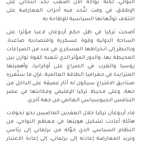
التوالي، لكنّه يواجه الآن أصعب تحد انتخابي على
الإطلاق، في وقت تتّحد فيه أحزاب المعارضة على
اختلاف توجّهاتها السياسية للإطاحة به.
أضحت تركيا في ظل حكم أردوغان لاعبا مؤثرا على
الساحة الدولية وقوة عسكرية واقتصادية صاعدة.
وبالنظر إلى انخراطها العسكري في عدد من الصراعات
المحيطة بها، والدور المؤثر الذي تلعبه كقوة توازن بين
روسيا والغرب في الصراع على أوكرانيا، وأهميتها
المتزايدة في جغرافيا الطاقة العالمية، فإن ما ستُفرزه
صناديق الاقتراع سيكون له آثار عميقة على الداخل من
جهة، وعلى محيط تركيا الإقليمي ومكانتها في عصر
التنافس الجيوسياسي العالمي من جهة أخرى.
قاد أردوغان تركيا خلال العقدين الماضيين نحو تحولات
هائلة أعادت تشكيل هويتها في معظم النواحي، من
النظام السياسي الذي حوّله من برلماني إلى رئاسي
وتريد المعارضة إعادته إلى برلماني، إلى إعادة الاعتبار