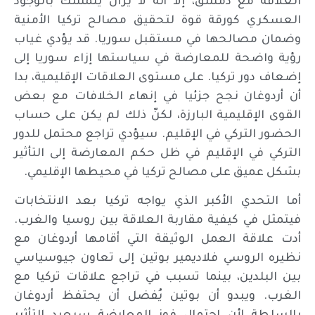
العلاقة مع دمشق، إلا أنه لا يزال يتمسك بالوجود
العسكري كورقة قوة لتحقيق مصالح تركيا الأمنية
وضمان مصالحها في مستقبل سوريا. قد يؤدي غياب
رؤية واضحة للمعارضة في سياستها إزاء سوريا إلى
إضعاف دور تركيا. على مستوى العلاقات الإقليمية، بدا
أن أردوغان نجح جزئيا في إنهاء الخلافات مع بعض
القوى الإقليمية البارزة، لكنّ ذلك لم يكن على حساب
الحضور التركي في الإقليم. سيؤدي تراجع محتمل للدور
التركي في الإقليم في ظل حكم المعارضة إلى التأثير
بشكل عميق على مصالح تركيا في محيطها الإقليمي.
أما التحدي الأكبر الذي يواجه تركيا بعد الانتخابات
فيتمثل في كيفية مقاربة العلاقة بين روسيا والغرب.
أدت علاقة العمل الوثيقة التي أقامها أردوغان مع
نظيره الروسي فلاديمير بوتين إلى تعاون جيوسياسي
بين البلدين، بينما تسبب في تراجع علاقات تركيا مع
الغرب. ويبدو أن بوتين يُفضل أن يحتفظ أردوغان