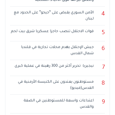
وتطلق نيرانها فوق الأحياء السكنية
الأمن السوري يقبض على “حيحو” على الحدود مع
4
لبنان
قوات الاحتلال تنصب حاجزا عسكريا شرق بيت لحم
5
جيش الإحتلال يهدم محلات تجارية في قلنديا
6
شمال القدس
نيجيريا: تحرير أكثر من 300 رهينة في عملية كبرى
7
مستوطنون يعتدون على الكنيسة الأرمنية في
8
القدس(فيديو)
اعتداءات واسعة للمستوطنين في الضفة
9
والقدس