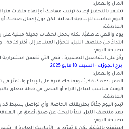
المال والعمل:
تشعر بالتحفيز لإعادة ترتيب مهامك أو إنهاء ملفات متراك
اليوم مناسب للإنتاجية العالية، لكن دون إهمال صحتك أو إه
العاطفة:
يوم واقعي عاطفيًا، لكنه يحمل لحظات جميلة مبنية على رع
ابتداءً من منتصف الليل، تتحوّل المشاعر إلى أكثر كثافة… 
نصيحة اليوم:
ركّز على التفاصيل الصغيرة… فهي التي تضمن استمرارية ا
برج الجوزاء – السبت 10 مايو 2025
المال والعمل:
القمر يدعمك فكريًا، ويمنحك قدرة على الإبداع والتميّز في 
الوقت مناسب لتبادل الآراء أو المضي في خطة تتعلق بالتر
العاطفة:
تبدو اليوم جذّابًا بطريقتك الخاصة، وأي تواصل بسيط قد ي
بعد منتصف الليل، تبدأ بالبحث عن صدق أعمق في العلا
نصيحة اليوم:
استمتع بالخفة، لكن لا تفرّط في الأحاديث العابرة إن شع