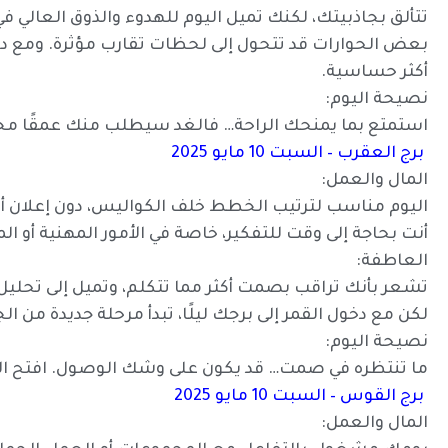
تتألق بجاذبيتك، لكنك تميل اليوم للهدوء والذوق العالي في
بعض الحوارات قد تتحول إلى لحظات تقارب مؤثرة. ومع دخ
أكثر حساسية.
نصيحة اليوم:
استمتع بما يمنحك الراحة… فالغد سيطلب منك عمقًا مختل
برج العقرب – السبت 10 مايو 2025
المال والعمل:
اليوم مناسب لترتيب الخطط خلف الكواليس، دون إعلان أو
أنت بحاجة إلى وقت للتفكير، خاصة في الأمور المهنية أو 
العاطفة:
تشعر بأنك تراقب بصمت أكثر مما تتكلم، وتميل إلى تحليل
لكن مع دخول القمر إلى برجك ليلًا، تبدأ مرحلة جديدة من ا
نصيحة اليوم:
ما تنتظره في صمت… قد يكون على وشك الوصول. افتح ال
برج القوس – السبت 10 مايو 2025
المال والعمل: