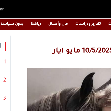
an
ت
تقارير ودراسات
مال وأعمال
رياضة
بدون سياسة
ا
1
2
3