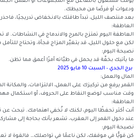
يومك مشغول بالتفاعل مع المجموعات أو العمل الجماعي. ا
ودعوات أو فرصًا من محيطك.
بعد منتصف الليل، تبدأ طاقتك بالانخفاض تدريجيًا، فاحذر ا
العاطفة:
العاطفة اليوم تمتزج بالمرح والاندماج في النشاطات. لا 
لكن مع حلول الليل، قد يتغيّر المزاج فجأة، وتحتاج للتأمل 
نصيحة اليوم:
ما يأتيك بخفّة قد يحمل في طيّاته أمرًا أعمق مما تظن.
برج الجدي – السبت 10 مايو 2025
المال والعمل:
القمر يرفع من تركيزك على العمل، الالتزامات، والمكانة ال
وقت مناسب لوضع النقاط على الحروف، أو استكمال مهمة 
العاطفة:
أنت أكثر تحفظًا اليوم، لكنك لا تُخفي اهتمامك. تبحث عن 
عند دخول القمر إلى العقرب، تشعر بأنك بحاجة إلى مشاركة 
نصيحة اليوم:
كن قويًّا في موقفك، لكن ناعمًا في تواصلك… فالقوة لا تع