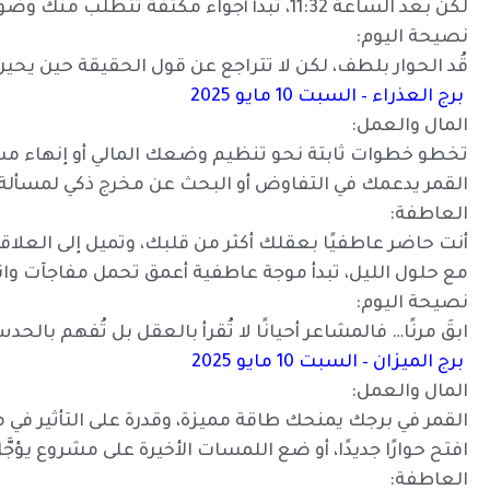
لكن بعد الساعة 11:32، تبدأ أجواء مكثّفة تتطلب منك وضوحًا في المشاعر.
نصيحة اليوم:
قُد الحوار بلطف، لكن لا تتراجع عن قول الحقيقة حين يحين
برج العذراء – السبت 10 مايو 2025
المال والعمل:
تخطو خطوات ثابتة نحو تنظيم وضعك المالي أو إنهاء مسأ
القمر يدعمك في التفاوض أو البحث عن مخرج ذكي لمسألة 
العاطفة:
أنت حاضر عاطفيًا بعقلك أكثر من قلبك، وتميل إلى العلاق
مع حلول الليل، تبدأ موجة عاطفية أعمق تحمل مفاجآت وان
نصيحة اليوم:
ابقَ مرنًا… فالمشاعر أحيانًا لا تُقرأ بالعقل بل تُفهم بالحد
برج الميزان – السبت 10 مايو 2025
المال والعمل:
القمر في برجك يمنحك طاقة مميزة، وقدرة على التأثير في
افتح حوارًا جديدًا، أو ضع اللمسات الأخيرة على مشروع يؤجَّ
العاطفة: