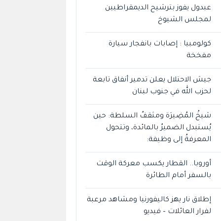
عبدول يفوز بترشيح الديمقراطيين
لمجلس الشيوخ
كولومبيا : إصابات بانفجار سيارة
مفخخة
جيش الاحتلال يعلن تدمير أنفاق تابعة
لحزب الله في جنوب لبنان
شيخُ المُضِيرَة ومثقفُ السلطة: حين
يُستبدل الضميرُ بالمائدة، وتتحول
المعرفةُ إلى وظيفة:
أوروبا.. القطار يكسب معركة الوقت
بالسفر أمام الطائرة
إطلاق نار يهز كاليفورنيا ومشاهد مرعبة
لفرار العائلات – فيديو