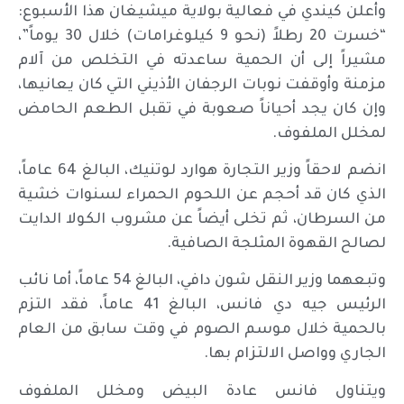
وأعلن كيندي في فعالية بولاية ميشيغان هذا الأسبوع:
“خسرت 20 رطلاً (نحو 9 كيلوغرامات) خلال 30 يوماً”،
مشيراً إلى أن الحمية ساعدته في التخلص من آلام
مزمنة وأوقفت نوبات الرجفان الأذيني التي كان يعانيها،
وإن كان يجد أحياناً صعوبة في تقبل الطعم الحامض
لمخلل الملفوف.
انضم لاحقاً وزير التجارة هوارد لوتنيك، البالغ 64 عاماً،
الذي كان قد أحجم عن اللحوم الحمراء لسنوات خشية
من السرطان، ثم تخلى أيضاً عن مشروب الكولا الدايت
لصالح القهوة المثلجة الصافية.
وتبعهما وزير النقل شون دافي، البالغ 54 عاماً، أما نائب
الرئيس جيه دي فانس، البالغ 41 عاماً، فقد التزم
بالحمية خلال موسم الصوم في وقت سابق من العام
الجاري وواصل الالتزام بها.
ويتناول فانس عادة البيض ومخلل الملفوف