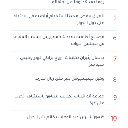
روما بعد 38 يوما من اختفائه
العراق يرفض مجددًا استخدام أراضيه في الاعتداء
5
على دول الجوار
فضائح أخلاقية تهدد 4 جمهوريين بسحب المقاعد
6
في مجلس النواب
خاتمان يثيران تكهنات.. زوج برادلي كوبر وجيجي
7
حديد سرًا
وكيل فينيسيوس يثير قلق ريال مدريد
8
جماعة أبو شباب تطالب نتنياهو باستئناف الحرب
9
على غزة
ظهور شيرين عبد الوهاب بخاتم يثير الجدل
10