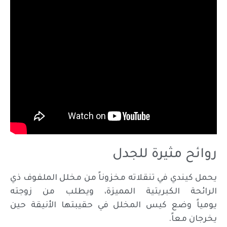
روائح مثيرة للجدل
يحمل كيندي في تنقلاته مخزوناً من مخلل الملفوف ذي
الرائحة الكبريتية المميزة، ويطلب من زوجته
يومياً وضع كيس المخلل في حقيبتها الأنيقة حين
يخرجان معاً.