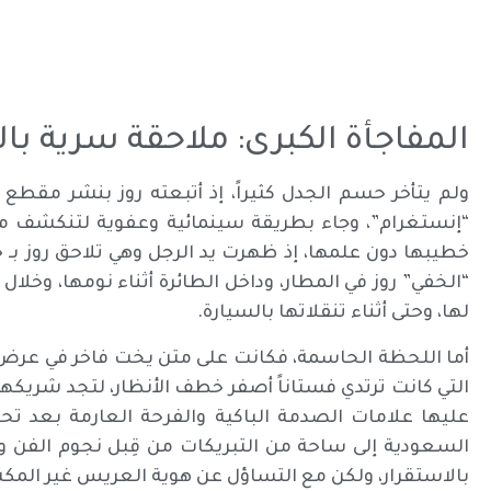
المفاجأة الكبرى: ملاحقة سرية بال
ولم يتأخر حسم الجدل كثيراً، إذ أتبعته روز بنشر مقطع 
“إنستغرام”، وجاء بطريقة سينمائية وعفوية لتنكشف مع
خطيبها دون علمها، إذ ظهرت يد الرجل وهي تلاحق روز بـ 
“الخفي” روز في المطار، وداخل الطائرة أثناء نومها، وخل
لها، وحتى أثناء تنقلاتها بالسيارة.
أما اللحظة الحاسمة، فكانت على متن يخت فاخر في عرض ا
التي كانت ترتدي فستاناً أصفر خطف الأنظار، لتجد شريكها 
عليها علامات الصدمة الباكية والفرحة العارمة بعد ت
السعودية إلى ساحة من التبريكات من قِبل نجوم الفن وال
بالاستقرار، ولكن مع التساؤل عن هوية العريس غير المكش