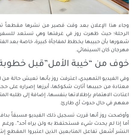
وجاء هذا الإعلان بعد وقت قصير من نشرها مقطعاً 
الرحلة؛ حيث ظهرت روز في غرفتها وهي تستعد للسفر إل
شعورها بأن حبيبها يخطط لمفاجأة كبيرة، خاصة بعد الفت
مهرجان كان السينمائي.
خوف من “خيبة الأمل”قبل خطوبة 
وفي الفيديو التمهيدي، اعترفت روز بأنها تعيش حالة من ال
معتادة من حبيبها أثارت شكوكها، أبرزها إصراره على حجز
اعتادت الاهتمام بإطلالاتها بنفسها، إضافة إلى طلبه المتك
معهم في حال حدوث أي طارئ.
وأوضحت روز أنها قررت تسجيل ذلك الفيديو مسبقاً بدافع 
أما إذا لم يحدث شيء فستحتفظ به ولن يراه أحد”. ورغم تأكي
النشر أشعل تفاعل المتابعين الذين اعتبروا المقطع إشا