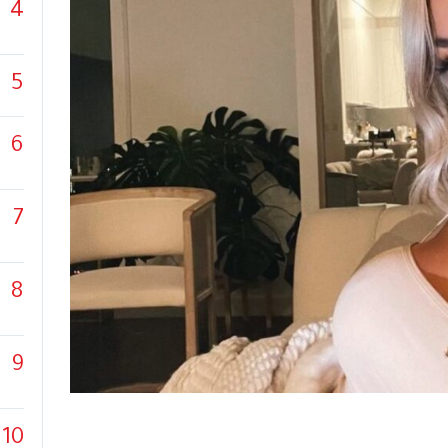
4
5
6
7
8
9
10