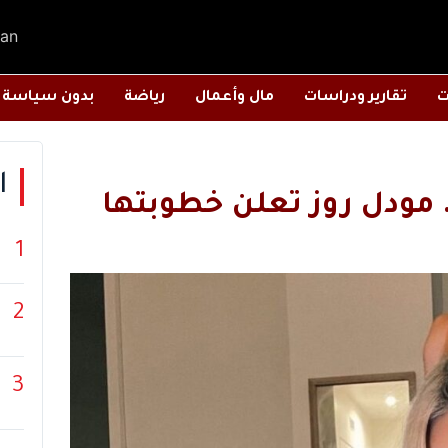
an
ت
تقارير ودراسات
مال وأعمال
رياضة
بدون سياسة
ا
 مودل روز تعلن خطوبتها
1
2
3