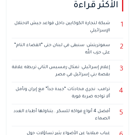
الأكثر قراءة
شبكة لتجارة الكوكايين داخل قواعد جيش الاحتلال
1
الإسرائيلي
سموتريتش: سنبقى في لبنان حتى “القضاء التام”
2
على حزب الله
إعلام إسرائيلي: تمثال رمسيس الثاني تربطه علاقة
3
بقصة بني إسرائيل في مصر
ترامب: نجري محادثات “جيدة جداً” مع إيران ونأمل
4
ألا تواجه ضربة قوية
أفضل 4 أنواع فواكه للسكر ..يتناولها أطباء الغدد
5
الصماء
غياب ميلانيا عن الأضواء يثير تساؤلات حول