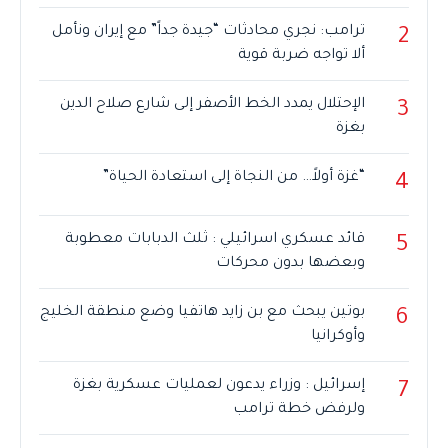
ترامب: نجري محادثات “جيدة جداً” مع إيران ونأمل
2
ألا تواجه ضربة قوية
الإحتلال يمدد الخط الأصفر إلى شارع صلاح الدين
3
بغزة
“غزة أولاً… من النجاة إلى استعادة الحياة”
4
قائد عسكري اسرائيلي : ثلث الدبابات معطوبة
5
وبعضها بدون محركات
بوتين يبحث مع بن زايد هاتفيا وضع منطقة الخليج
6
وأوكرانيا
إسرائيل : وزراء يدعون لعمليات عسكرية بغزة
7
ولرفض خطة ترامب