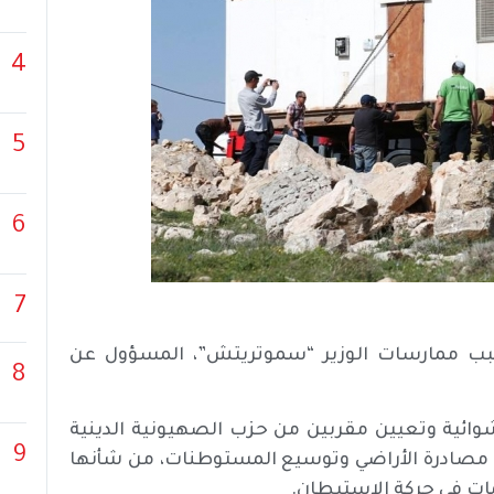
4
5
6
7
سبب ممارسات الوزير “سموتريتش”، المسؤول عن
8
وائية وتعيين مقربين من حزب الصهيونية الدينية
9
مصادرة الأراضي وتوسيع المستوطنات، من شأنها
ت في حركة الاستيطان.