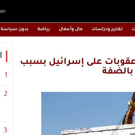
an
ت
تقارير ودراسات
مال وأعمال
رياضة
بدون سياسة
ا
 عقوبات على إسرائيل بسبب
بالضفة
1
2
3