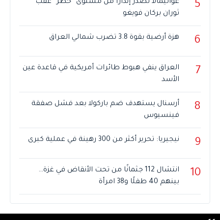
غواتيمالا تصدر إنذارًا من مستوى “خطر” عقب
5
ثوران بركان فويغو
هزة أرضية بقوة 3.8 تضرب شمالي العراق
6
العراق ينفي هبوط طائرات أمريكية في قاعدة عين
7
الأسد
أرسنال يستهدف ضم باركولا بعد فشل صفقة
8
فينسيوس
نيجيريا: تحرير أكثر من 300 رهينة في عملية كبرى
9
انتشال 112 جثمانًا من تحت الأنقاض في غزة…
10
بينهم 40 طفلًا و38 امرأة