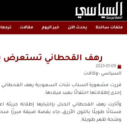
ملفات ساخنة
يحدث الآن
خبر اليوم
مقالات
ترجما
رهف القحطاني تستعرض بإط
2023-01-09
السياسي -وكالات
قررت مشهورة السناب شات السعودية رهف القحطاني تقلي
إحدى إطلالاتها احتفالًا بعيد ميلادها.
وأثارت رهف القحطاني الجدل بإختيارها إطلالة جريئة ا
فستانًا طويلًا باللون الأزرق، جاء بقصة ضيقة مبرزًا من
وفتحة ظهر طويلة.