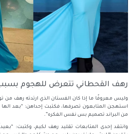
رهف القحطاني تتعرض للهجوم بسبب 
وليس معروفًا ما إذا كان الفستان الذي ارتدته رهف من تو
استهجن المتابعون تصرفها، فكتبت إحداهن: “بعد الها عي
من البراند تصميم بس نفس الفكره”.
وانتقد إحدى المتابعات تقليد رهف لكيم، وكتبت: “بعيد