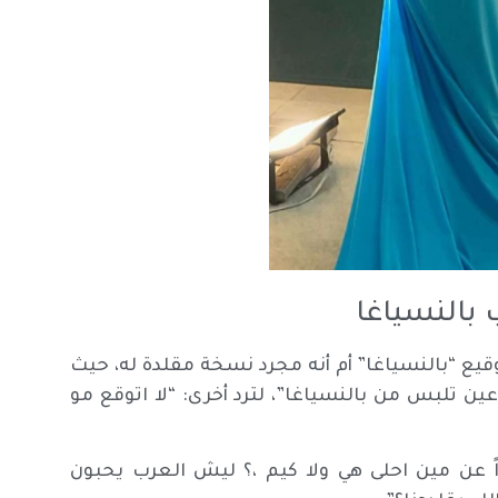
بالنسياغا
قيع “بالنسياغا” أم أنه مجرد نسخة مقلدة له، حيث
ن تلبس من بالنسياغا”، لترد أخرى: “لا اتوقع مو
اً عن مين احلى هي ولا كيم ،؟ ليش العرب يحبون