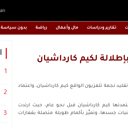
an
ت
تقارير ودراسات
مال وأعمال
رياضة
بدون سياسة
ا
لالة لكيم كارداشيان
1
د نجمة تلفزيون الواقع كيم كارداشيان، واعتماد
2
عتمدتها كيم كارداشيان قبل نحو عام، حيث ارتدت
3
حنيات جسدها، وتميَّز بأكمام طويلة متصلة بقفازات