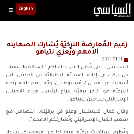
English
زعيم المُعارضة التركيّة يُشارك الصهاينه
آلامهم ويُعزّي نتياهو
2023-01-31
السياسي – على خُطى الحزب الحاكم “العدالة والتنمية”
في تركيا، في إدانة العمليّة البطوليّة في القدس التي
أسفرت عن مقتل 7 مُستوطنين، وجّه زعيم المعارضة
التركيّة هو الآخر برقيّة عزاءٍ لرئيس وزراء الاحتلال
الإسرائيلي بنيامين نتنياهو.
وقال كمال كليتشدار أوغلو في برقيّته: “نتضامن مع
شعب الكيان الإسرائيلي ونُشارككم آلامكم”.
وتُطرح تساؤلات تركيّة، فيما إذا كان موقف كليتشدار