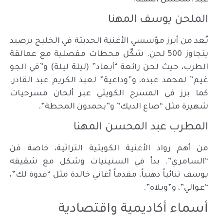
الملحن يوسف المهنا
يُعد من أبرز مؤسسي الأغنية الحديثة في الخليج برصيد
يتجاوز 500 لحن. شكّل محطات مفصلية مع عمالقة
الطرب، حيث لحن رائعة “أبعاد” (ليلة ليلة) و”في الجو
غيم” لمحمد عبده، و”وداعية” لعبد الكريم عبد القادر.
كما برز في المسرح الكويتي عبر ألحان مسرحيات
شهيرة مثل “ضاع الديك” و”بحمدون المحطة”.
المطرب عبد المحسن المهنا
من أهم رواد الأغنية الكويتية التراثية، خاصة فن
“السامري”. بدأ في الستينيات وشكل مع شقيقه
يوسف ثنائياً ذهبياً، مقدماً أغاني خالدة مثل “فدوة لك”،
“عوالي”، و”ويلاه”.
أسماء أكاديمية واقتصادية