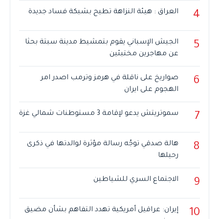
العراق : هيئة النزاهة تطيح بشبكة فساد جديدة
4
الجيش الإسباني يقوم بتمشيط مدينة سبتة بحثا
5
عن مهاجرين مختبئين
صواريخ على ناقلة في هرمز وترمب اصدر امر
6
الهجوم على ايران
سموتريتش يدعو لإقامة 3 مستوطنات شمالي غزة
7
هالة صدقي توجّه رسالة مؤثرة لوالدتها في ذكرى
8
رحيلها
الاجتماع السري للشياطين
9
إيران: عراقيل أمريكية تهدد التفاهم بشأن مضيق
10