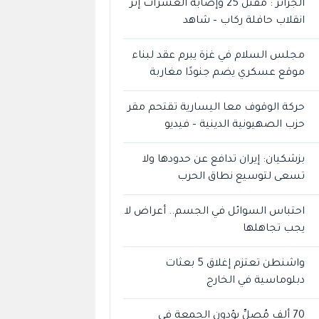
الجزائر : مقتل 25 وإصابة العشرات إثر
انقلاب حافلة ركاب – شاهد
مجلس السلام في غزة يبرم عقد لبناء
موقع عسكري يضم جنودًا مغاربة
حركة الوقوف معا اليسارية تقتحم مقر
حزب الصهيونية الدينية – فيديو
بزشكيان: إيران تدافع عن حدودها ولا
تسعى لتوسيع نطاق الحرب
احتباس السوائل في الجسم.. أعراض لا
يجب تجاهلها
واشنطن تعتزم إغلاق 5 بعثات
دبلوماسية في الخارج
70 ألف مُصلِّ يؤدون الجمعة في