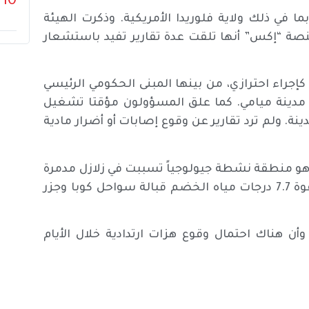
10
ما في ذلك ولاية فلوريدا الأمريكية. وذكرت الهيئة
نصة “إكس” أنها تلقت عدة تقارير تفيد باستشعار
جراء احترازي، من بينها المبنى الحكومي الرئيسي
 طابقا ويقع في وسط مدينة ميامي. كما علق المسؤولون مؤقتا تشغيل
ة. ولم ترد تقارير عن وقوع إصابات أو أضرار مادية
وهو منطقة نشطة جيولوجياً تسببت في زلازل مدمرة
خلال القرون الأخيرة. ففي يناير 2020، ضرب زلزال مدمر بقوة 7.7 درجات مياه الخضم قبالة سواحل كوبا وجزر
ن هناك احتمال وقوع هزات ارتدادية خلال الأيام