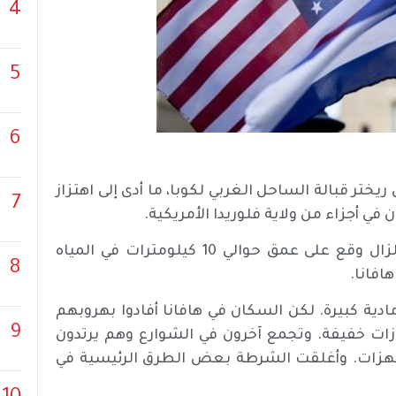
4
5
6
ه 6.1 درجات على مقياس ريختر قبالة الساحل الغربي لكوبا، ما أدى إلى اهتزاز
7
ي أجزاء من ولاية فلوريدا الأمريكية.
وأفادت هيئة المسح الجيولوجي الأمريكية (USGS) أن الزلزال وقع على عمق حوالي 10 كيلومترات في المياه
8
افانا.
ادية كبيرة. لكن السكان في هافانا أفادوا بهروبهم
9
ازات خفيفة. وتجمع آخرون في الشوارع وهم يرتدون
 الهزات. وأغلقت الشرطة بعض الطرق الرئيسية في