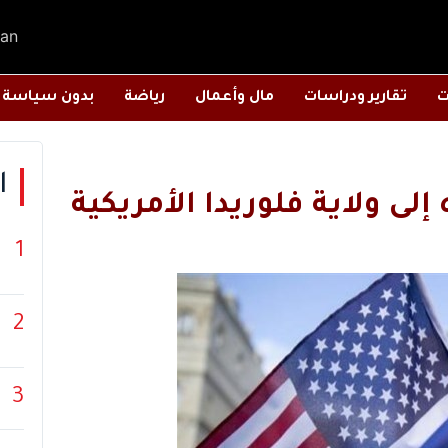
an
ت
تقارير ودراسات
مال وأعمال
رياضة
بدون سياسة
ا
إلى ولاية فلوريدا الأمريكية
1
2
3