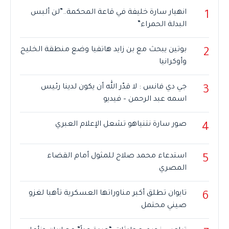
انهيار سارة خليفة في قاعة المحكمة..”لن ألبس
1
البدلة الحمراء”
بوتين يبحث مع بن زايد هاتفيا وضع منطقة الخليج
2
وأوكرانيا
جي دي فانس : لا قدّر الله أن يكون لدينا رئيس
3
اسمه عبد الرحمن – فيديو
صور سارة نتنياهو تشعل الإعلام العبري
4
استدعاء محمد صلاح للمثول أمام القضاء
5
المصري
تايوان تطلق أكبر مناوراتها العسكرية تأهبا لغزو
6
صيني محتمل