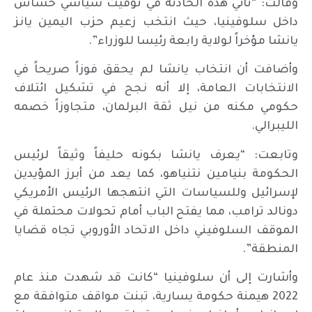
وقالت: “تأتي هذه الحادثة في توقيت سياسي حساس
داخل سلوفينيا، حيث انتخب زعيم حزب اليمين يانز
يانشا مؤخراً لولاية رابعة رئيسا للوزراء”.
وأضافت أن انتخاب يانشا لم يحقق فوزاً صريحاً في
الانتخابات العامة، إلا أنه نجح في تشكيل ائتلاف
حكومي مكنه من نيل ثقة البرلمان، متجاوزاً خصمه
الليبرالي.
وتابعت: “يعرف يانشا بكونه حليفاً وثيقاً لرئيس
الحكومة بنيامين نتنياهو، كما يعد من أبرز المؤيدين
لإسرائيل وللسياسات التي انتهجها الرئيس الأمريكي
دونالد ترامب، مما يفتح الباب أمام تحولات محتملة في
الموقف السلوفيني داخل الاتحاد الأوروبي تجاه قضايا
المنطقة”.
وأشارت إلى أن سلوفينيا “كانت قد شهدت منذ عام
2022 هيمنة حكومة يسارية، تبنت مواقف متوافقة مع