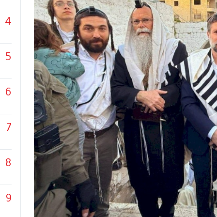
4
5
6
7
8
9