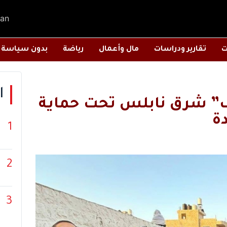
an
ت
تقارير ودراسات
مال وأعمال
رياضة
بدون سياسة
ا
” شرق نابلس تحت حماية
ة
1
2
3