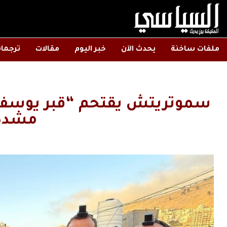
ملفات ساخنة
يحدث الآن
خبر اليوم
مقالات
ترجما
سموتريتش يقتحم “قبر يوسف
مشدد