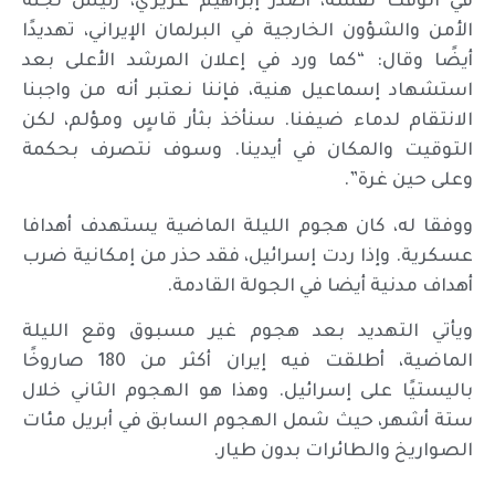
في الوقت نفسه، أصدر إبراهيم عزيزي، رئيس لجنة
الأمن والشؤون الخارجية في البرلمان الإيراني، تهديدًا
أيضًا وقال: “كما ورد في إعلان المرشد الأعلى بعد
استشهاد إسماعيل هنية، فإننا نعتبر أنه من واجبنا
الانتقام لدماء ضيفنا. سنأخذ بثأر قاسٍ ومؤلم، لكن
التوقيت والمكان في أيدينا. وسوف نتصرف بحكمة
وعلى حين غرة”.
ووفقا له، كان هجوم الليلة الماضية يستهدف أهدافا
عسكرية. وإذا ردت إسرائيل، فقد حذر من إمكانية ضرب
أهداف مدنية أيضا في الجولة القادمة.
ويأتي التهديد بعد هجوم غير مسبوق وقع الليلة
الماضية، أطلقت فيه إيران أكثر من 180 صاروخًا
باليستيًا على إسرائيل. وهذا هو الهجوم الثاني خلال
ستة أشهر، حيث شمل الهجوم السابق في أبريل مئات
الصواريخ والطائرات بدون طيار.