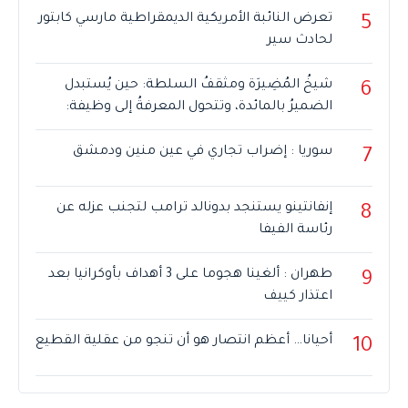
تعرض النائبة الأمريكية الديمقراطية مارسي كابتور
5
لحادث سير
شيخُ المُضِيرَة ومثقفُ السلطة: حين يُستبدل
6
الضميرُ بالمائدة، وتتحول المعرفةُ إلى وظيفة:
سوريا : إضراب تجاري في عين منين ودمشق
7
إنفانتينو يستنجد بدونالد ترامب لتجنب عزله عن
8
رئاسة الفيفا
طهران : ألغينا هجوما على 3 أهداف بأوكرانيا بعد
9
اعتذار كييف
أحيانا… أعظم انتصار هو أن تنجو من عقلية القطيع
10