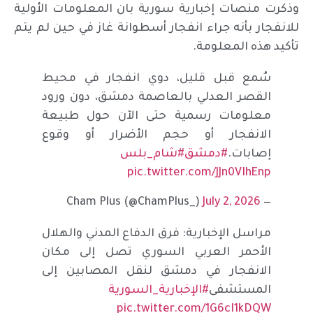
وذكرت منصات إخبارية سورية بان المعلومات الأولية
للانفجار بأنه جراء انفجار أسطوانة غاز في حين لم يتم
تأكيد هذه المعلومة.
سُمع قبل قليل، دوي انفجار في محيط
القصر العدلي بالعاصمة دمشق، دون ورود
معلومات رسمية حتى الآن حول طبيعة
الانفجار أو حجم الأضرار أو وقوع
إصابات.
#دمشق
#شام_بلس
pic.twitter.com/JJn0VIhEnp
July 2, 2026
— Cham Plus (@ChamPlus_)
مراسل الإخبارية: فرق الدفاع المدني والهلال
الأحمر العربي السوري تصل إلى مكان
الانفجار في دمشق لنقل المصابين إلى
المستشفى
#الإخبارية_السورية
pic.twitter.com/1G6cI1kDQW