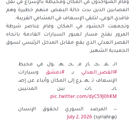
وقام المتواجدون في المكان ومحيطه بالإسراع في نقل
المصابين الذين بدت حالة البعض منهم خطيرة وهم
فاقدي الوعي، لتلقي الإسعاف في المشافي القريبة.
وتجمعت الحشود في المكان وقام عناصر شرطة
المرور بفتح مسار لعبور السيارات القادمة باتجاه
القصر العدلي الذي يقع مقابل المدخل الرئيسي لسوق
الحميدية الشهير.
انـ ـفـ ـجـ ـار مـ ـجـ ـهـ ـول في محيط
#القصر_العدلي
بـ
#دمشق
وسيارات
الإسعاف تـ ـهـ ـرع إلى المكان وأنباء عن إصـ
ـابـ ـات بين المدنيين
pic.twitter.com/dyC59J0hKM
— المرصد السوري لحقوق الإنسان
July 2, 2026
(@syriahr)