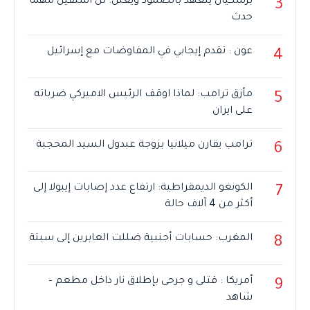
بزشكيان يتعهد بالصمود ويعلن: لن أستقيل مهما
3
حدث
عون : تقدم إيجابي في المفاوضات مع إسرائيل
4
مأزق ترامب: لماذا اوقف الرئيس الاميركي ضرباته
5
على ايران
ترامب يقارن ميلانيا بزوجة عبدول السيد المحجبة
6
الكونغو الديمقراطية: ارتفاع عدد إصابات إيبولا إلى
7
أكثر من 4 آلاف حالة
المغرب: حسابات أجنبية ضللت العابرين إلى سبتة
8
أمريكا : قتلى و جرحى بإطلاق نار داخل مطعم –
9
شاهد