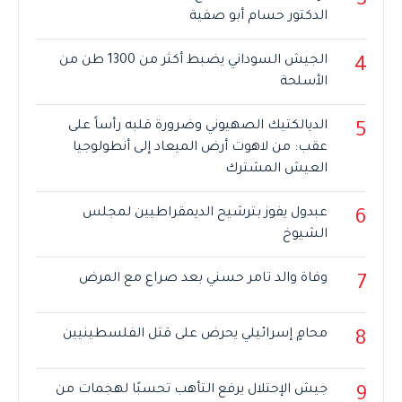
3
الدكتور حسام أبو صفية
الجيش السوداني يضبط أكثر من 1300 طن من
4
الأسلحة
الديالكتيك الصهيوني وضرورة قلبه رأساً على
5
عقب: من لاهوت أرض الميعاد إلى أنطولوجيا
العيش المشترك
عبدول يفوز بترشيح الديمقراطيين لمجلس
6
الشيوخ
وفاة والد تامر حسني بعد صراع مع المرض
7
محامٍ إسرائيلي يحرض على قتل الفلسطينيين
8
جيش الإحتلال يرفع التأهب تحسبًا لهجمات من
9