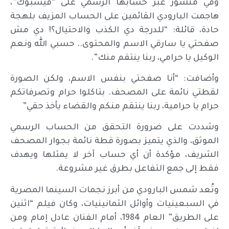
وفي منشور عبر حسابها الرسمي على “فيسبوك”،
هاجمت البارودي القائمين على الحساب المزيف بلهجة
حادة، قائلة: “للدرجة دي الكذب والاحتيال؟! دي مش
صفحتي يا سارقي الاسم والمحتوى.. حسبي الله ونعم
الوكيل يا حرامي، ربنا ينتقم منك”.
وأضافت: “أنا صفحتي بنفس الاسم، ولكن الصورة
لقطتي نائمة على المصحف. بتاكلوا حرام وتصرفاتكم
حرام يا حرامية، ربنا ينتقم منكم والقضاء يأخذ حقي”
وشددت على ضرورة التحقق من الحساب الرسمي
الموثق، والذي يتميز بصورة قطة نائمة بجوار المصحف
الشريف، مؤكدة أن أي حساب آخر لا يمثلها ويهدف
فقط إلى جمع التفاعل بطرق غير مشروعة.
وتُعد شمس البارودي من أبرز نجمات السينما المصرية
في السبعينيات وأوائل الثمانينيات، وكان فيلم “اثنين
على الطريق” العام 1984، أمام الفنان عادل إمام ومن