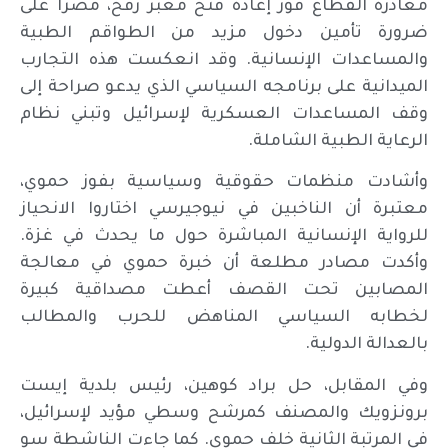
مغادرة القطاع فور إعادة فتح معبر رفح، مصراً على
ضرورة تأمين دخول مزيد من الطواقم الطبية
والمساعدات الإنسانية. وقد انعكست هذه التجارب
الميدانية على برنامجه السياسي الذي يدعو صراحة إلى
وقف المساعدات العسكرية لإسرائيل وتبني نظام
الرعاية الطبية الشاملة.
وأشادت منظمات حقوقية وسياسية بفوز حموي،
معتبرة أن الناخبين في نيوجيرسي اختاروا الانحياز
للرواية الإنسانية المباشرة حول ما يحدث في غزة.
وأكدت مصادر مطلعة أن خبرة حموي في معالجة
المصابين تحت القصف أعطت مصداقية كبيرة
لخطابه السياسي المناهض للحرب والمطالب
بالعدالة الدولية.
وفي المقابل، حل براد كوهين، رئيس بلدية إيست
برونزويك والمصنف كمرشح وسطي مؤيد لإسرائيل،
في المرتبة الثانية خلف حموي. كما جاءت الناشطة سو