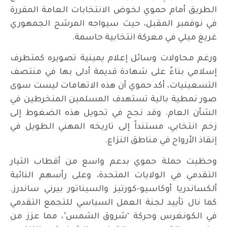
الطريق أمام حموي لخوض الانتخابات العامة المقررة
في نوفمبر المقبل، حيث سيواجه المرشح الجمهوري
غريغ ميلي في معركة انتخابية حاسمة.
ورغم محاولات وسائل إعلام يمينية تصويره كمتطرف
إسلامي بناءً على شهادة قديمة أدلى بها في منتصف
التسعينيات، أكد حموي أن هذه الاتهامات ليست سوى
صور نمطية بالية تستهدف المسلمين المنخرطين في
الشأن العام. وقد نجح في تحويل هذه الضغوط إلى
زخم انتخابي، مستنداً إلى تاريخه المهني الطويل في
إنقاذ الأرواح في مناطق النزاع.
وحظيت حملة حموي بدعم واسع من أقطاب التيار
التقدمي في الولايات المتحدة، وعلى رأسهم النائبة
ألكساندريا أوكاسيو-كورتيز والسيناتور بيرني ساندرز.
كما نال تأييد لجنة العمل السياسي للتجمع التقدمي
في الكونغرس وحركة ‘شروق الشمس’، مما عزز من