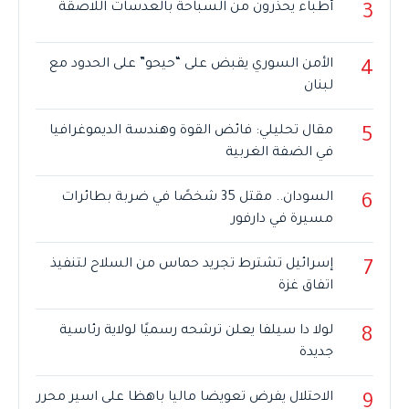
أطباء يحذرون من السباحة بالعدسات اللاصقة
3
الأمن السوري يقبض على “حيحو” على الحدود مع
4
لبنان
مقال تحليلي: فائض القوة وهندسة الديموغرافيا
5
في الضفة الغربية
السودان.. مقتل 35 شخصًا في ضربة بطائرات
6
مسيرة في دارفور
إسرائيل تشترط تجريد حماس من السلاح لتنفيذ
7
اتفاق غزة
لولا دا سيلفا يعلن ترشحه رسميًا لولاية رئاسية
8
جديدة
الاحتلال يفرض تعويضا ماليا باهظا على اسير محرر
9