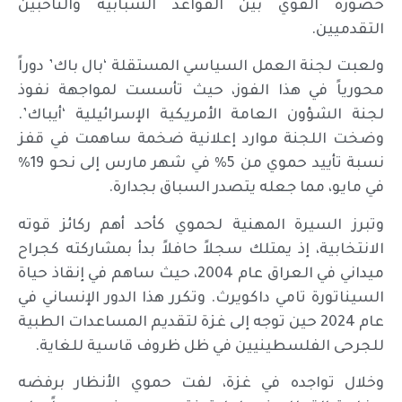
حضوره القوي بين القواعد الشبابية والناخبين
التقدميين.
ولعبت لجنة العمل السياسي المستقلة ‘بال باك’ دوراً
محورياً في هذا الفوز، حيث تأسست لمواجهة نفوذ
لجنة الشؤون العامة الأمريكية الإسرائيلية ‘أيباك’.
وضخت اللجنة موارد إعلانية ضخمة ساهمت في قفز
نسبة تأييد حموي من 5% في شهر مارس إلى نحو 19%
في مايو، مما جعله يتصدر السباق بجدارة.
وتبرز السيرة المهنية لحموي كأحد أهم ركائز قوته
الانتخابية، إذ يمتلك سجلاً حافلاً بدأ بمشاركته كجراح
ميداني في العراق عام 2004، حيث ساهم في إنقاذ حياة
السيناتورة تامي داكويرث. وتكرر هذا الدور الإنساني في
عام 2024 حين توجه إلى غزة لتقديم المساعدات الطبية
للجرحى الفلسطينيين في ظل ظروف قاسية للغاية.
وخلال تواجده في غزة، لفت حموي الأنظار برفضه