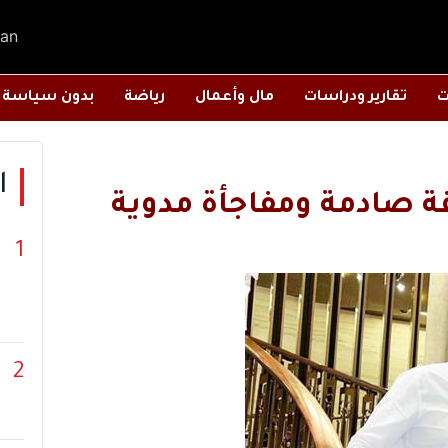
an
ت
تقارير ودراسات
مال وأعمال
رياضة
بدون سياسة
ا
 صادمة ومفاجأة مدوية
1
2