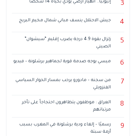
إثيوبيا.. انهيار أرضي يودي بحياة 14 شخصا
3
جيش الاحتلال ينسف مباني شمال مخيم البريج
4
زلزال بقوة 4.9 درجة يضرب إقليم “سيشوان”
5
الصيني
ميسي يوجه صدمة قوية لجماهير برشلونة – فيديو
6
من سجنه – مادورو يرحب بمسار الحوار السياسي
7
الفنزويلي
العراق : موظفون يتظاهرون احتجاجاً على تأخر
8
مرتباتهم
رسميًا – إلغاء ودية برشلونة في المغرب بسبب
9
أزمة سبتة