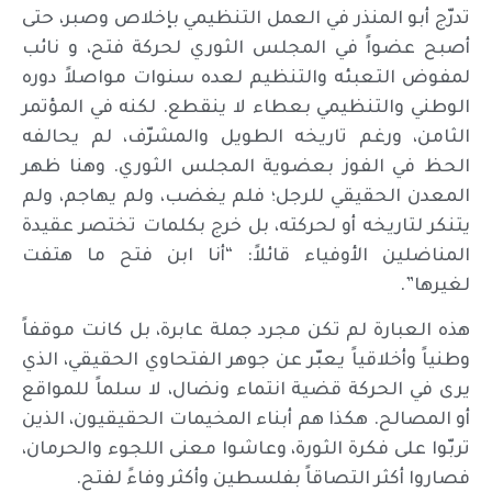
تدرّج أبو المنذر في العمل التنظيمي بإخلاص وصبر، حتى
أصبح عضواً في المجلس الثوري لحركة فتح، و نائب
لمفوض التعبئه والتنظيم لعده سنوات مواصلاً دوره
الوطني والتنظيمي بعطاء لا ينقطع. لكنه في المؤتمر
الثامن، ورغم تاريخه الطويل والمشرّف، لم يحالفه
الحظ في الفوز بعضوية المجلس الثوري. وهنا ظهر
المعدن الحقيقي للرجل؛ فلم يغضب، ولم يهاجم، ولم
يتنكر لتاريخه أو لحركته، بل خرج بكلمات تختصر عقيدة
المناضلين الأوفياء قائلاً: “أنا ابن فتح ما هتفت
لغيرها”.
هذه العبارة لم تكن مجرد جملة عابرة، بل كانت موقفاً
وطنياً وأخلاقياً يعبّر عن جوهر الفتحاوي الحقيقي، الذي
يرى في الحركة قضية انتماء ونضال، لا سلماً للمواقع
أو المصالح. هكذا هم أبناء المخيمات الحقيقيون، الذين
تربّوا على فكرة الثورة، وعاشوا معنى اللجوء والحرمان،
فصاروا أكثر التصاقاً بفلسطين وأكثر وفاءً لفتح.