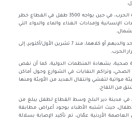
وارتقى 35 طفلا جراء حالة الجوع وسوء التغذية منذ بداية الحرب، في حين يواجه 3500 طفل في القطاع خطر
لإنسانية وإمدادات الغذاء والماء والدواء التي
لشمال.
كما أن أكثر من 17 ألف طفل باتوا أيتاما بعد أن استشهد أحد والديهم أو كلاهما، منذ 7 تشرين الأول/أكتوبر، إلى
ار الحرب.
ثة صحية، بشهادة المنظمات الدولية، كما أن نقص
الصحي، وتراكم النفايات في الشوارع وحول أماكن
يئة مواتية لتفشي وانتقال العديد من الأوبئة ومنها
تق من اللقاح.
في مدينة دير البلح وسط القطاع لطفل يبلغ من
 الأطفال، حيث اشتبه الأطباء بوجود أعراض مطابقة
عاصمة الأردنية عمّان، تم تأكيد الإصابة بسلالة