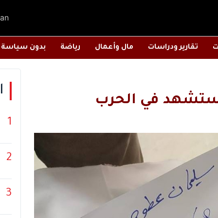
an
ت
تقارير ودراسات
مال وأعمال
رياضة
بدون سياسة
ا
ستشهد في الحرب
1
2
3