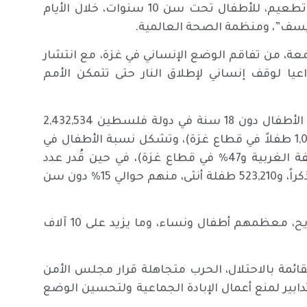
وأعلنت الوزارة أن طواقمها في قطاع غزة ستنفذ حملة تطعيم، للأطفال تحت سن 10 سنوات، خلال الأيام
ونيسف”، ومنظمة الصحة العالمية.
معة، من تفاقم الوضع الإنساني في غزة، مع انتشار
يا لوقف إنساني لإطلاق النار حتى تتمكن الأمم
وبحسب الجهاز المركزي للإحصاء الفلسطيني، يبلغ عدد الأطفال دون 18 سنة في دولة فلسطين 2,432,534
طفلاً (بواقع 1,364,548 طفلاً في الضفة الغربية، و1,067,986 طفلاً في قطاع غزة)، وتشكل نسبة الأطفال في
فلسطين حوالي 43% من إجمالي السكان (41% في الضفة الغربية و47% في قطاع غزة)، في حين قُدر عدد
الأطفال دون سن 18 سنة في قطاع غزة بـ 544,776 طفلاً ذكراً، و523,210 طفلة أنثى، منهم حوالي 15% دون سن
وخلفت حرب الإبادة حتى الآن أكثر من 132 ألف شهيد وجريح، معظمهم أطفال ونساء، وما يزيد على 10 آلاف
قائمة بالاحتلال، الحرب متجاهلة قرار مجلس الأمن
تدابير لمنع أعمال الإبادة الجماعية ولتحسين الوضع