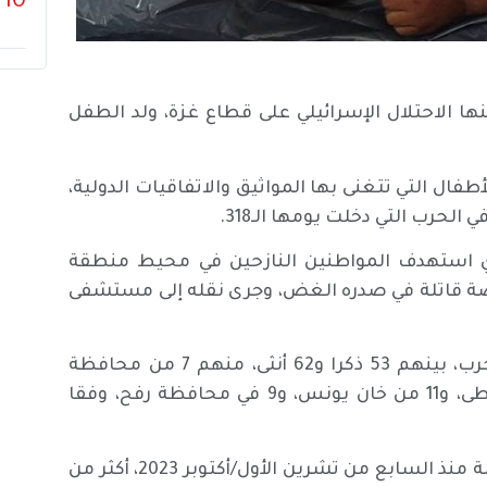
10
التي يشنها الاحتلال الإسرائيلي على قطاع غزة، ولد الطفل
ل التي تتغنى بها المواثيق والاتفاقيات الدولية،
الحرب التي دخلت يومها الـ318.
ي استهدف المواطنين النازحين في محيط منطقة
ة قاتلة في صدره الغض، وجرى نقله إلى مستشفى
وعطوة، واحد من 115 رضيعا ولدوا واستشهدوا خلال الحرب، بينهم 53 ذكرا و62 أنثى، منهم 7 من محافظة
الشمال و26 في محافظة غزة، و62 في المحافظة الوسطى، و11 من خان يونس، و9 في محافظة رفح، وفقا
وبحسب المعطيات، استشهد خلال حرب الإبادة المتواصلة منذ السابع من تشرين الأول/أكتوبر 2023، أكثر من