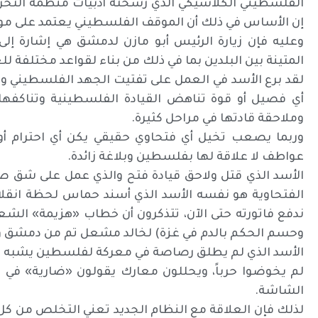
الفلسطيني الكلاسيكي الذي رسخته أدبيات منظمة التحرير 
إن الأساس في ذلك أن الموقف الفلسطيني يعتمد على 
وعليه فإن زيارة الرئيس أبو مازن لدمشق هي إشارة إلى ا
المتينة بين البلدين بما في ذلك من بناء لقواعد مختلفة للع
لقد برع الأسد في العمل على تفتيت الجهد الفلسطيني
أي فصيل أو قوة تناهض القيادة الفلسطينية وتناكفها
وملاحقة قادتها في مراحل كثيرة.
وربما يصعب تخيل أي فتحاوي حقيقي يكن أي احترام أو 
عواطف لا علاقة لها بفلسطين وبلاغة زائدة.
الأسد الذي قتل ولاحق قيادة فتح والذي عمل على شق صف
الفتحاوية هو نفسه الأسد الذي أسند حماس لحظة انقلا
ندفع فاتورته حتى الآن، تتذكرون أن خطاب «هزيمة» ال
وحسم الحكم بالدم في غزة) لخالد مشعل تم من دمشق وب
الأسد الذي لم يطلق رصاصة في معركة لفلسطين يشبه مح
لم يخوضوا حرباً، ويحللون معارك يقولون «ضارية» في
الشاشة.
لذلك فإن العلاقة مع النظام الجديد تعني التخلص من كل ه