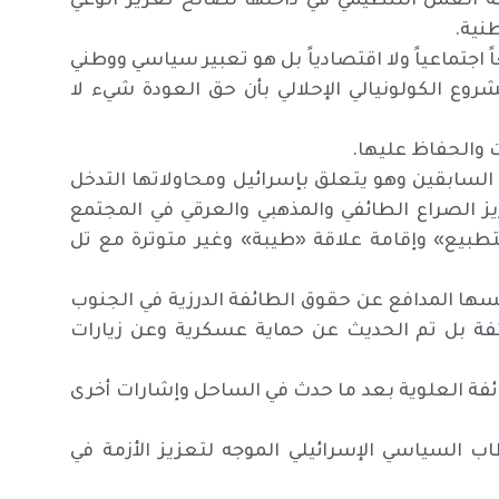
 العمل التنظيمي في داخلها لصالح تعزيز الوعي
نية.
جتماعياً ولا اقتصادياً بل هو تعبير سياسي ووطني
وع الكولونيالي الإحلالي بأن حق العودة شيء لا
ت والحفاظ عليها.
لسابقين وهو يتعلق بإسرائيل ومحاولاتها التدخل
ز الصراع الطائفي والمذهبي والعرقي في المجتمع
لتطبيع» وإقامة علاقة «طيبة» وغير متوترة مع تل
سها المدافع عن حقوق الطائفة الدرزية في الجنوب
ائفة بل تم الحديث عن حماية عسكرية وعن زيارات
فة العلوية بعد ما حدث في الساحل وإشارات أخرى
 السياسي الإسرائيلي الموجه لتعزيز الأزمة في