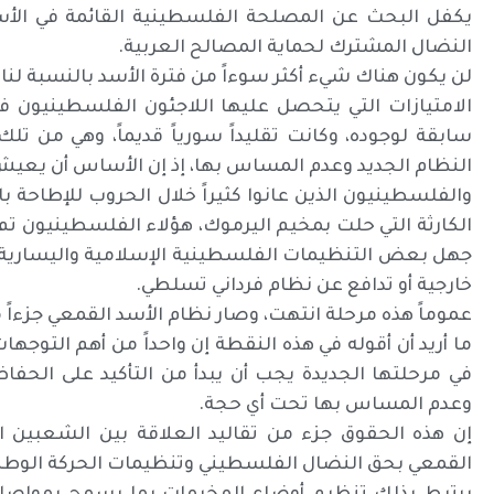
يكفل البحث عن المصلحة الفلسطينية القائمة في الأ
النضال المشترك لحماية المصالح العربية.
لن يكون هناك شيء أكثر سوءاً من فترة الأسد بالنسبة لن
الامتيازات التي يتحصل عليها اللاجئون الفلسطينيون 
سابقة لوجوده، وكانت تقليداً سورياً قديماً، وهي من ت
النظام الجديد وعدم المساس بها، إذ إن الأساس أن يعيش
والفلسطينيون الذين عانوا كثيراً خلال الحروب للإطاحة 
الكارثة التي حلت بمخيم اليرموك، هؤلاء الفلسطينيون ت
جهل بعض التنظيمات الفلسطينية الإسلامية واليسارية وا
خارجية أو تدافع عن نظام فرداني تسلطي.
عموماً هذه مرحلة انتهت، وصار نظام الأسد القمعي جزءاً 
ما أريد أن أقوله في هذه النقطة إن واحداً من أهم التوج
في مرحلتها الجديدة يجب أن يبدأ من التأكيد على ال
وعدم المساس بها تحت أي حجة.
إن هذه الحقوق جزء من تقاليد العلاقة بين الشعبين 
القمعي بحق النضال الفلسطيني وتنظيمات الحركة الوطن