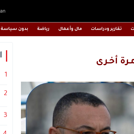
an
ت
تقارير ودراسات
مال وأعمال
رياضة
بدون سياسة
ا
ـرة أخـرى
1
2
3