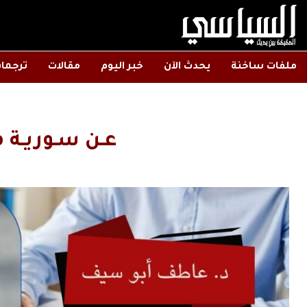
ملفات ساخنة
يحدث الآن
خبر اليوم
مقالات
ترجما
عـن سـوريـة م