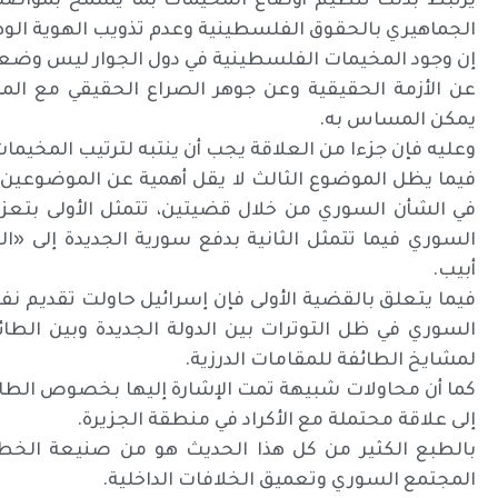
يرتبط بذلك تنظيم أوضاع المخيمات بما يسمح بمواصلة
الجماهيري بالحقوق الفلسطينية وعدم تذويب الهوية الوط
إن وجود المخيمات الفلسطينية في دول الجوار ليس وضعاً ا
عن الأزمة الحقيقية وعن جوهر الصراع الحقيقي مع المشر
يمكن المساس به.
وعليه فإن جزءا من العلاقة يجب أن ينتبه لترتيب المخيما
فيما يظل الموضوع الثالث لا يقل أهمية عن الموضوعين ا
في الشأن السوري من خلال قضيتين، تتمثل الأولى بتعزي
السوري فيما تتمثل الثانية بدفع سورية الجديدة إلى «ا
أبيب.
فيما يتعلق بالقضية الأولى فإن إسرائيل حاولت تقديم نف
السوري في ظل التوترات بين الدولة الجديدة وبين الط
لمشايخ الطائفة للمقامات الدرزية.
كما أن محاولات شبيهة تمت الإشارة إليها بخصوص الطائ
إلى علاقة محتملة مع الأكراد في منطقة الجزيرة.
بالطبع الكثير من كل هذا الحديث هو من صنيعة الخطاب
المجتمع السوري وتعميق الخلافات الداخلية.