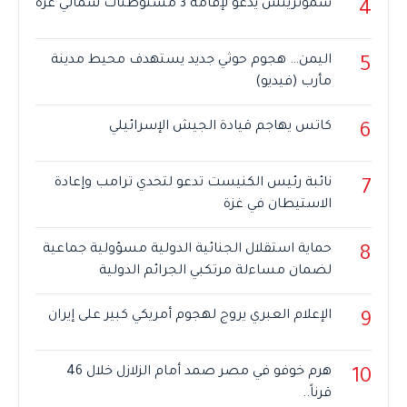
سموتريتش يدعو لإقامة 3 مستوطنات شمالي غزة
4
اليمن… هجوم حوثي جديد يستهدف محيط مدينة
5
مأرب (فيديو)
كاتس يهاجم قيادة الجيش الإسرائيلي
6
نائبة رئيس الكنيست تدعو لتحدي ترامب وإعادة
7
الاستيطان في غزة
حماية استقلال الجنائية الدولية مسؤولية جماعية
8
لضمان مساءلة مرتكبي الجرائم الدولية
الإعلام العبري يروج لهجوم أمريكي كبير على إيران
9
هرم خوفو في مصر صمد أمام الزلازل خلال 46
10
قرناً..