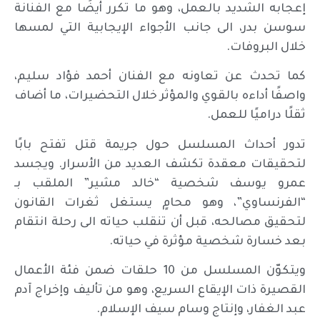
إعجابه الشديد بالعمل، وهو ما تكرر أيضًا مع الفنانة
سوسن بدر، الى جانب الأجواء الإيجابية التي لمسها
خلال البروفات.
كما تحدث عن تعاونه مع الفنان أحمد فؤاد سليم،
واصفًا أداءه بالقوي والمؤثر خلال التحضيرات، ما أضاف
ثقلًا دراميًا للعمل.
تدور أحداث المسلسل حول جريمة قتل تفتح بابًا
لتحقيقات معقدة تكشف العديد من الأسرار. ويجسد
عمرو يوسف شخصية “خالد مشير” الملقب بـ
“الفرنساوي”، وهو محامٍ يستغل ثغرات القانون
لتحقيق مصالحه، قبل أن تنقلب حياته الى رحلة انتقام
بعد خسارة شخصية مؤثرة في حياته.
ويتكوّن المسلسل من 10 حلقات ضمن فئة الأعمال
القصيرة ذات الإيقاع السريع، وهو من تأليف وإخراج آدم
عبد الغفار، وإنتاج وسام سيف الإسلام.