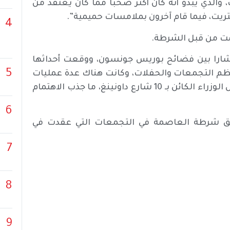
لذي يبدو أنه كان أكثر صخبا مما كان يعتقد من
ريت، فيما قام آخرون بملامسات حميمية”.
4
يمت من قبل الشرطة.
تشارا بين فضائح بوريس جونسون، ووقعت أحداثها
5
ظم التجمعات والحفلات، وكانت هناك عدة عمليات
إغلاق في البلاد، إلا أن هناك تجمعات حدثت في منزل رئيس الوزراء الكائن بـ 10 شارع داونينغ، ما جذب الاهتمام
6
ق شرطة العاصمة في التجمعات التي عقدت في
7
8
9