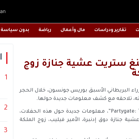
an
ت
تقارير ودراسات
مال وأعمال
رياضة
بدون سياسة
ا
غ ستريت عشية جنازة زوج
ة
1
زراء البريطاني الأسبق بوريس جونسون، خلال الحجر
لته، تلاحقه مع كشف معلومات جديدة حولها.
2
ويكشف بودكاست لقناة ITV بعنوان، “Partygate: The Inside Story”، معلومات جديدة حول هذه الحفلات،
ية جنازة دوق إدنبرة، الأمير فيليب، زوج الملكة
3