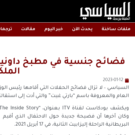
ملفات ساخنة
يحدث الآن
خبر اليوم
مقالات
ترجما
فضائح جنسية في مطبخ داونين
الملك
2023-01-12
السياسي – لا تزال فضائح الحفلات التي أقامها رئيس الو
العام والمعروفة باسم “بارتي غيت” والتي أدت إلى استقا
وكان آخرها أن فضيحة جديدة حول الاحتفال الذي أقيم عش
البريطانية الراحلة إليزابيث الثانية، في 17 أبريل 2021.