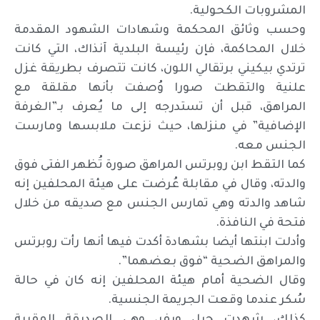
المشروبات الكحولية.
وحسب وثائق المحكمة وشهادات الشهود المقدمة
خلال المحاكمة، فإن رئيسة البلدية آنذاك، التي كانت
ترتدي بيكيني برتقالي اللون، كانت تتصرف بطريقة غزل
علنية والتقطت صورا وُصفت بأنها مقلقة مع
المراهق، قبل أن تستدرجه إلى ما يُعرف بـ”الغرفة
الإضافية” في منزلها، حيث نزعت ملابسها ومارست
الجنس معه.
كما التقط ابن روبرتس المراهق صورة تُظهر الفتى فوق
والدته، وقال في مقابلة عُرضت على هيئة المحلفين إنه
شاهد والدته وهي تمارس الجنس مع صديقه من خلال
فتحة في النافذة.
وأدلت ابنتها أيضا بشهادة أكدت فيها أنها رأت روبرتس
والمراهق الضحية “فوق بعضهما”.
وقال الضحية أمام هيئة المحلفين إنه كان في حالة
سُكر عندما وقعت الجريمة الجنسية.