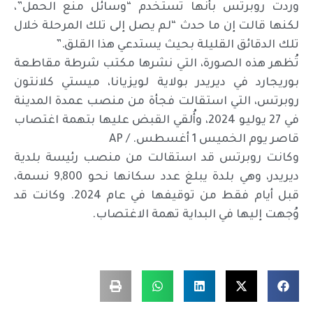
وردت روبرتس بأنها تستخدم “وسائل منع الحمل”،
لكنها قالت إن ما حدث “لم يصل إلى تلك المرحلة خلال
تلك الدقائق القليلة بحيث يستدعي هذا القلق.”
تُظهر هذه الصورة، التي نشرها مكتب شرطة مقاطعة
بوريجارد في ديريدر بولاية لويزيانا، ميستي كلانتون
روبرتس، التي استقالت فجأة من منصب عمدة المدينة
في 27 يوليو 2024، وأُلقي القبض عليها بتهمة اغتصاب
قاصر يوم الخميس 1 أغسطس. / AP
وكانت روبرتس قد استقالت من منصب رئيسة بلدية
ديريدر، وهي بلدة يبلغ عدد سكانها نحو 9,800 نسمة،
قبل أيام فقط من توقيفها في عام 2024. وكانت قد
وُجهت إليها في البداية تهمة الاغتصاب.