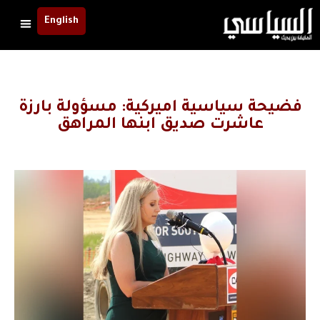
English
فضيحة سياسية اميركية: مسؤولة بارزة
عاشرت صديق ابنها المراهق