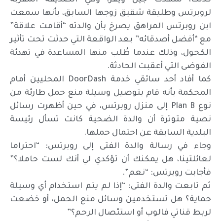
كذلك، شهدت جيل ويفر، وهي الصديقة المقربة
لروبرتس وطليقة شقيق زوجها السابق، بأنها سمعت
ابن روبرتس المراهق يصرخ بأن والدته “أقامت علاقة”
مع “أفضل أصدقائه” بعد الواقعة التي حدثت تحت تأثير
الكحول، وذلك عندما طُلب منها المساعدة في تهدئة
الفوضى التي أعقبت الحادثة.
كما أفاد أحد سائقي خدمة DoorDash المحليين أمام
المحكمة بأنه قام بتوصيل وسيلة منع حمل طارئة من
نوع Plan B إلى منزل روبرتس، في حين أظهرت رسائل
نصية متوترة أن والدة الضحية كانت تسأل رئيسة
البلدية السابقة عن احتمال حملها.
وجاء في رسالة والدة الفتى إلى روبرتس: “احتراما
لعائلتينا، هل يمكنك أن تؤكدي لي أنك لست حاملا؟”
فأجابت روبرتس: “نعم”.
ثم تابعت والدة الفتى: “إذا لم يتم استخدام أي وسيلة
حماية؟ هل تستخدمين وسائل منع الحمل، أو خضعت
لربط قناتي فالوب أو استئصال الرحم؟”