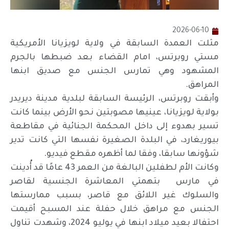
2026-06-10
مثلت العمدة السابقة في ولاية لويزيانا الأمريكية
مستي روبرتس، امام القضاء بعد ضبطها بالجرم
المشهود وهي تمارس الجنس مع صديق ابنها
المراهق.
وأبقت روبرتس، الرئيسة السابقة لبلدية مدينة ديريدر
بولاية لويزيانا، عينيها مصوبتين نحو الأرض بينما كانت
تسير بهدوء إلى داخل المحكمة الجنائية في مقاطعة
بيوريغارد، في البلدة الصغيرة نفسها التي كانت تدير
شؤونها سابقا، وفقا لما أظهره مقطع فيديو.
وكانت الأم لطفلين البالغة من العمر 43 عامًا قد أُدينت
في مارس بتهمتي المعاشرة الجنسية لقاصر
والسلوك غير اللائق مع قاصر، بسبب ممارستها
الجنس مع مراهق خلال حفلة عند المسبح أقيمت
احتفالا بعيد ميلاد ابنها في يوليو 2024، وشهدت تناول