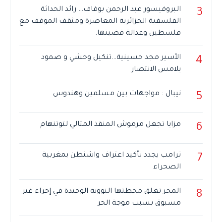
البروفيسور عبد الرحمن بوقاف… رائد الحداثة
3
الفلسفية الجزائرية المعاصرة ومثقف الموقف مع
فلسطين وعدالة قضيتها.
الأسير مجد حسينية…تنكيل وحشي و صمود
4
يلامس الانتصار
نيبال : مواجهات بين مسلمين وهندوس
5
مزايا تجعل مرموش المنقذ المثالي لتوتنهام
6
ترامب يجدد تأكيد اعتراف واشنطن بمغربية
7
الصحراء
المجر تغلق محطتها النووية الوحيدة في إجراء غير
8
مسبوق بسبب موجة الحر