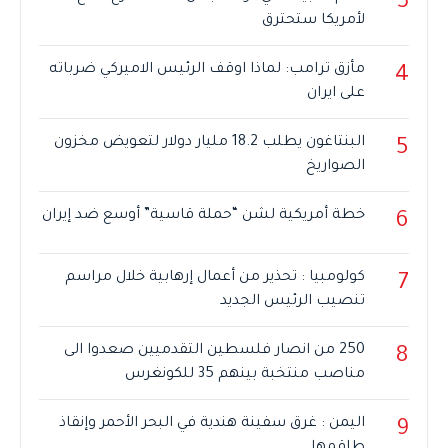
3
لأمريكا ستحترق
مأزق ترامب: لماذا اوقف الرئيس الاميركي ضرباته
4
على ايران
البنتاغون يطلب 18.2 مليار دولار لتعويض مخزون
5
الصواريخ
خطة أمريكية لشن “حملة قاسية” أوسع ضد إيران
6
كولومبيا : تحذير من أعمال إرهابية خلال مراسم
7
تنصيب الرئيس الجديد
250 من انصار فلسطين التقدميين صعدوا الى
8
مناصب منتخبة بينهم 35 للكونغرس
اليمن : غرق سفينة هندية في البحر الأحمر وإنقاذ
9