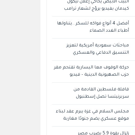
البيت الأبيض يحاكي إعلان نيكول
كيدمان بفيديو يروّج لشعار ترامب
أفضل 4 أنواع فواكه للسكر ..يتناولها
أطباء الغدد الصماء
مباحثات سعودية أمريكية لتعزيز
التنسيق الدفاعي والعسكري
حركة الوقوف معا اليسارية تقتحم مقر
حزب الصهيونية الدينية – فيديو
قافلة فلسطين القادمة من
سربرنيتسا تصل إسطنبول
مجلس السلام في غزة يبرم عقد لبناء
موقع عسكري يضم جنودًا مغاربة
زلزال بقوة 5.9 يضرب مصر