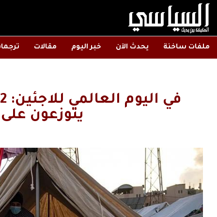
ملفات ساخنة
يحدث الآن
خبر اليوم
مقالات
ترجما
يتوزعون على 58 مخيماً