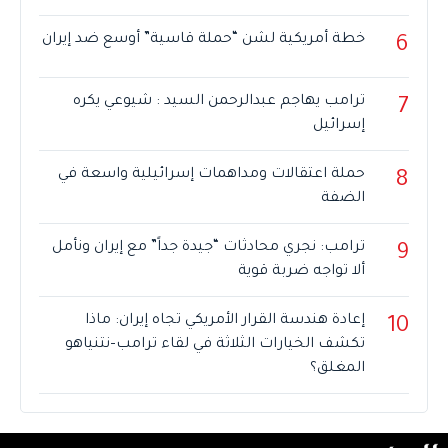
خطة أمريكية لشن “حملة قاسية” أوسع ضد إيران
6
ترامب يهاجم عبدالرحمن السيد : شيوعي يكره
7
إسرائيل
حملة اعتقالات ومداهمات إسرائيلية واسعة في
8
الضفة
ترامب: نجري محادثات “جيدة جداً” مع إيران ونأمل
9
ألا تواجه ضربة قوية
إعادة هندسة القرار الأمريكي تجاه إيران: ماذا
10
تكشف الخيارات الثلاثة في لقاء ترامب–نتنياهو
المغلق؟