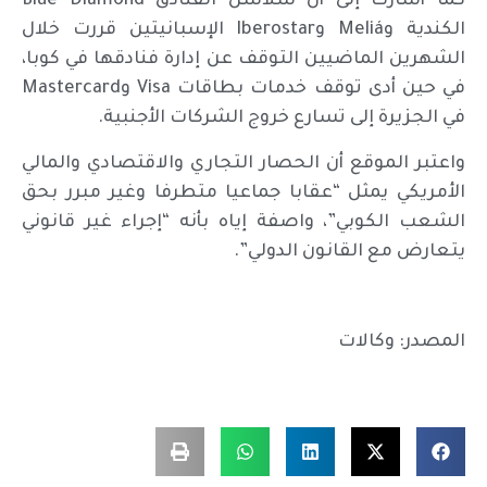
كما أشارت إلى أن سلاسل الفنادق Blue Diamond
الكندية وMeliá وIberostar الإسبانيتين قررت خلال
الشهرين الماضيين التوقف عن إدارة فنادقها في كوبا،
في حين أدى توقف خدمات بطاقات Visa وMastercard
في الجزيرة إلى تسارع خروج الشركات الأجنبية.
واعتبر الموقع أن الحصار التجاري والاقتصادي والمالي
الأمريكي يمثل “عقابا جماعيا متطرفا وغير مبرر بحق
الشعب الكوبي”، واصفة إياه بأنه “إجراء غير قانوني
يتعارض مع القانون الدولي”.
المصدر: وكالات