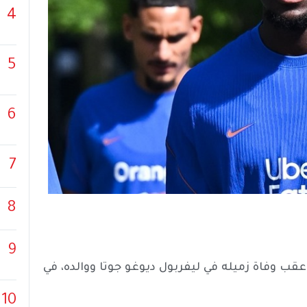
4
5
6
7
8
9
ب عقب وفاة زميله في ليفربول ديوغو جوتا ووالده، في
10