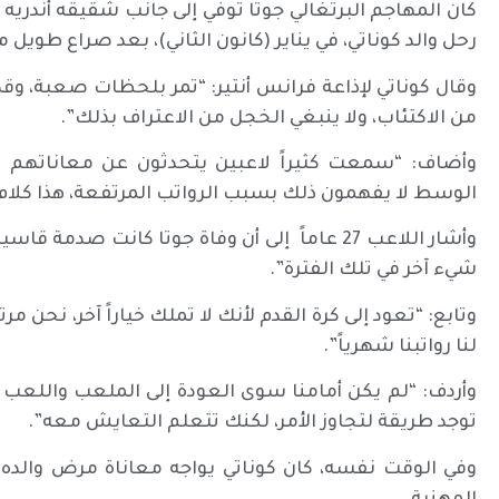
كان المهاجم البرتغالي جوتا توفي إلى جانب شقيقه أندريه 
رحل والد كوناتي، في يناير (كانون الثاني)، بعد صراع طويل 
وقال كوناتي لإذاعة فرانس أنتير: “تمر بلحظات صعبة، وقد
من الاكتئاب، ولا ينبغي الخجل من الاعتراف بذلك”.
وأضاف: “سمعت كثيراً لاعبين يتحدثون عن معاناتهم م
الوسط لا يفهمون ذلك بسبب الرواتب المرتفعة، هذا كلام ل
وأشار اللاعب 27 عاماً إلى أن وفاة جوتا كانت صدم
شيء آخر في تلك الفترة”.
وتابع: “تعود إلى كرة القدم لأنك لا تملك خياراً آخر، نحن م
لنا رواتبنا شهرياً”.
وأردف: “لم يكن أمامنا سوى العودة إلى الملعب واللعب م
توجد طريقة لتجاوز الأمر، لكنك تتعلم التعايش معه”.
وفي الوقت نفسه، كان كوناتي يواجه معاناة مرض والده