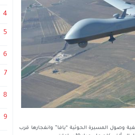
4
5
6
7
8
9
ية وصول المسيرة الحوثية “يافا” وانفجارها قرب