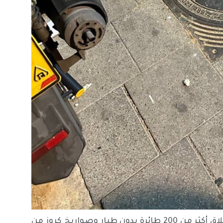
وتشير أحدث أرقام جيش الاحتلال الإسرائيلي إلى أنه تم إطلاق أكثر من 200 طائرة بدون طيار وصواريخ كروز من