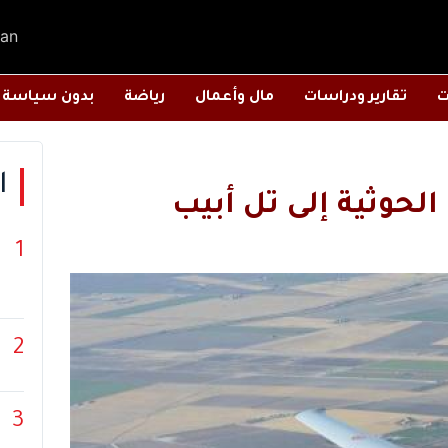
an
ت
تقارير ودراسات
مال وأعمال
رياضة
بدون سياسة
ا
لحوثية إلى تل أبيب
1
2
3