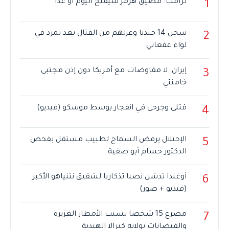
ترامب: مضيق هرمز سيفتح اليوم أو غداً
1
سجن 14 جنديا وعزلهم من القتال بعد تمرد في
2
لواء غفعاتي
إيران: لا مفاوضات مع أمريكا دون إذن مجتبى
3
خامنئي
قتلى وجرحى في انفجار بوسط موسكو (فيديو)
4
الإحتلال يرفض السماح لطبيب مستقل بفحص
5
الدكتور حسام أبو صفية
أوغندا تدشن نصبا تذكاريا لشقيق نتنياهو الأكبر
6
(فيديو + صور)
مصرع 15 شخصا بسبب الأمطار الغزيرة
7
والفيضانات بولاية كيرالا الهندية