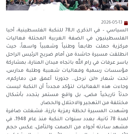
2026-05-13
السياسي – في الذكرى الـ78 للنكبة الفلسطينية، أحيا
الفلسطينيون في الضفة الغربية المحتلة فعاليات
مركزية حملت طابعاً وطنياً وشعبياً واسعاً، حيث
انطلقت مسيرة حاشدة من أمام ضريح الرئيس الراحل
ياسر عرفات في رام الله باتجاه ميدان المنارة، بمشاركة
مؤسسات رسمية وفعاليات شعبية وطلبة مدارس،
تحت شعار «لن نرحل.. جذورنا أعمق من دماركم»،
وجاءت هذه الفعاليات لتؤكد مجدداً أن النكبة ليست
حدثاً تاريخياً مضى، بل واقع مستمر يتجدد بأشكال
مختلفة من التهجير والاحتلال والحصار.
وشهدت المسيرة لحظة رمزية بارزة، فشغلت صافرة
لمدة 78 ثانية، بعدد سنوات النكبة منذ عام 1948، في
مشهد سادته أجواء من الصمت والتأمل، عكس حجم