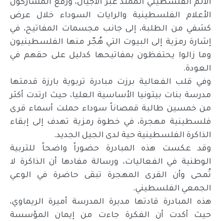
الألم الفلسطيني الممتد عبر الأجيال، ورفع المشاركون
الأعلام الفلسطينية والرايات السوداء خلال عرض
كشفي من الطلبة، إلى جانب مجسمات المفاتيح، في
إشارة رمزية إلى البيوت التي هُجّر منها الفلسطينيون
وما زالوا يحتفظون بمفاتيحها كدليل على حقهم في
العودة.
وفي قلب الفعالية برزت مبادرة تربوية بارزة قدمتها
مدرسة بنات بيتونيا الأساسية العليا، حيث ارتدت أكثر
من خمسين طالبة قمصاناً سوداء حملت أسماء قرى
فلسطينية مهجرة، في خطوة رمزية تهدف إلى إبقاء
الذاكرة الفلسطينية حية لدى الجيل الجديد.
وقد عكست هذه المبادرة حضوراً واضحاً للتربية
الوطنية في الفعاليات، ورسالة مفادها أن الذاكرة لا
تُمحى وأن القرى المهجرة تبقى حاضرة في الوعي
الجمعي الفلسطيني.
هذه المبادرة قادتها مديرة المدرسة أميرة الريماوي،
حيث أكدت أن الفكرة جاءت من إيمان المؤسسة