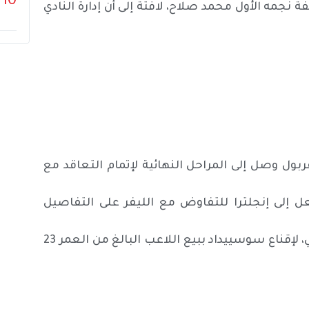
10
بحث عن خليفة نجمه الأول محمد صلاح، لافتة إلى أن إدارة النادي
ول وصل إلى المراحل النهائية لإتمام التعاقد مع
ل إلى إنجلترا للتفاوض مع الليفر على التفاصيل
واختتمت: “ليفربول مستعد لدفع 55 مليون جنيه إسترليني، لإقناع سوسييداد ببيع اللاعب البالغ من العمر 23