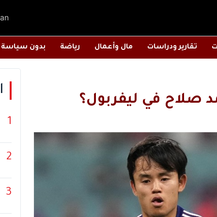
an
ت
تقارير ودراسات
مال وأعمال
رياضة
بدون سياسة
ا
د صلاح في ليفربول؟
1
2
3