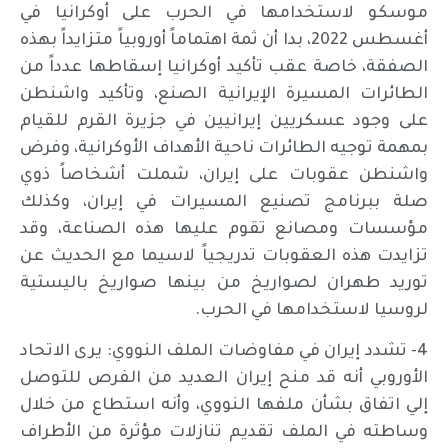
موسكو لاستخدامها في الحرب على أوكرانيا في
أغسطس 2022، بدا أن ثمة اهتماماً أوروبياً متزايداً بهذه
الصفقة، خاصة عقب تأكيد أوكرانيا إسقاطها عدداً من
الطائرات المسيرة الإيرانية الصنع، وتأكيد واشنطن
على وجود عسكريين إيرانيين في جزيرة القرم للقيام
بمهمة توجيه الطائرات ناحية الأهداف الأوكرانية، وفرض
واشنطن عقوبات على إيران، شملت أشخاصاً ذوي
صلة ببرنامج تصنيع المسيرات في إيران، وكذلك
مؤسسات ومصانع تقوم عليها هذه الصناعة، وقد
تزايدت هذه العقوبات تدريجياً لاسيما مع الحديث عن
توريد طهران لصواريخ من بينها صواريخ باليستية
لروسيا لاستخدامها في الحرب.
4- تشدد إيران في مفاوضات الملف النووي: يرى الاتحاد
الأوروبي أنه قد منح إيران العديد من الفرص للتوصل
إلي اتفاق بشأن ملفها النووي، وأنه استطاع من خلال
وساطته في الملف تقديم تنازلات مؤثرة من الأطراف