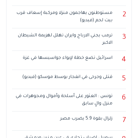
مستوطنون يهاجمون منزلا ومركبة إسعاف قرب
2
بيت لحم (فيديو)
ترمب يجني الارباح وايران تهلل لهزيمة الشيطان
3
الاكبر
اسرائيل تضع خطة لإيواء جواسيسها في غزة
4
قتلى وجرحى في انفجار بوسط موسكو (فيديو)
5
تونس : العثور على أسلحة وأموال ومجوهرات في
6
منزل والٍ سابق
زلزال بقوة 5.9 يضرب مصر
7