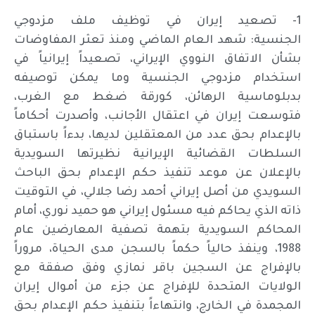
1- تصعيد إيران في توظيف ملف مزدوجي
الجنسية: شهد العام الماضي ومنذ تعثر المفاوضات
بشأن الاتفاق النووي الإيراني، تصعيداً إيرانياً في
استخدام مزدوجي الجنسية وما يمكن توصيفه
بدبلوماسية الرهائن، كورقة ضغط مع الغرب،
فتوسعت إيران في اعتقال الأجانب، وأصدرت أحكاماً
بالإعدام بحق عدد من المعتقلين لديها، بدءاً باستباق
السلطات القضائية الإيرانية نظيرتها السويدية
بالإعلان عن موعد تنفيذ حكم الإعدام بحق الباحث
السويدي من أصل إيراني أحمد رضا جلالي، في التوقيت
ذاته الذي يحاكم فيه مسئول إيراني هو حميد نوري، أمام
المحاكم السويدية بتهمة تصفية المعارضين عام
1988، وينفذ حالياً حكماً بالسجن مدى الحياة، مروراً
بالإفراج عن السجين باقر نمازي وفق صفقة مع
الولايات المتحدة للإفراج عن جزء من أموال إيران
المجمدة في الخارج، وانتهاءاً بتنفيذ حكم الإعدام بحق