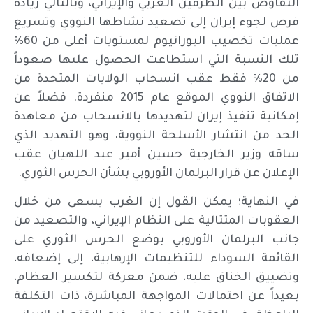
التفاوض بين الطرفين الغربي والإيراني، وبالتالي زيادة
فرص لجوء إيران إلى تصعيد نشاطها النووي وتسريع
عمليات تخصيب اليورانيوم لمستويات أعلى من 60%
تلك النسبة التي استطاعت الحصول علىها صعوداً
من 20% فقط عقب انسحاب الولايات المتحدة من
الاتفاق النووي الموقع عام 2015 منفردة. فضلاً عن
إمكانية تنفيذ إيران لتهديدها بالانسحاب من معاهدة
الحد من انتشار الأسلحة النووية، وهو التهديد الذي
ساقه وزير الخارجية حسين أمير عبد اللهيان عقب
الإعلان عن قرار البرلمان الأوروبي بشأن الحرس الثوري.
في النهاية؛ يمكن القول إن الغرب يسعى من خلال
العقوبات المتتالية على النظام الإيراني، والتصعيد من
جانب البرلمان الأوروبي بوضع الحرس الثوري على
القائمة السوداء للتنظيمات الإرهابية، إلى إضعافه،
وتضييق الخناق عليه، ضمن معركة لتكسير العظام،
بعيداً عن احتمالات المواجهة المباشرة، ذات التكلفة