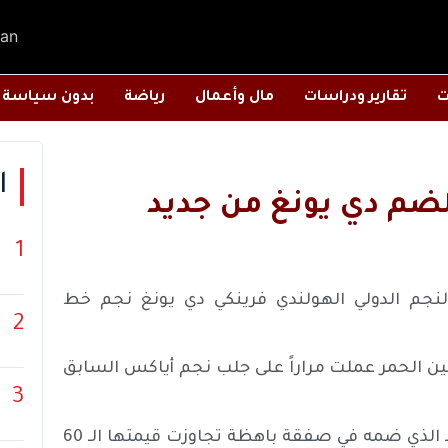
an
ت
تقارير ودراسات
مال وأعمال
رياضة
بدون سياسة
ا
لضم دي يونغ من جديد
1
جم الدولي الهولندي فرينكي دي يونغ نجم خط
2
ين الحمر عملت مراراً على جلب نجم أياكس السابق
3
والتفت يونايتد بالتالي للبرازيلي كاسيميرو نجم ريال مدريد الذي ضمه في صفقة باهظة تجاوزت قيمتها الـ 60