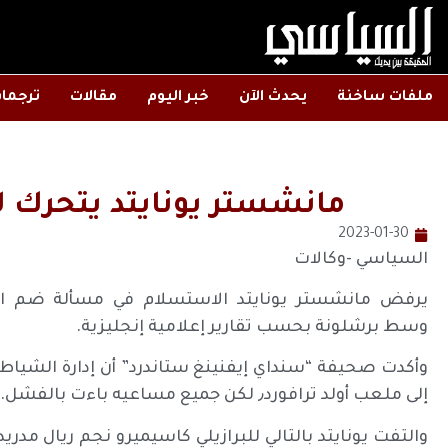
ملفات ساخنة
يحدث الآن
خبر اليوم
مقالات
ترجما
مانشستر يونايتد يتحرك 
2023-01-30
السياسي -وكالات
يرفض مانشستر يونايتد الاستسلام في مسألة ضم الن
وسط برشلونة بحسب تقارير إعلامية إنجليزية.
وأكدت صحيفة “سنداي إيفنينغ ستاندرد” أن إدارة الشياط
إلى ملعب أولد ترافورد٫ لكن جميع مساعيه باءت بالفشل.