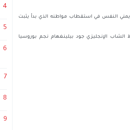
4
 إيريك تين هاغ يمني النفس في استقطاب مواطنه الذي بدأ يثبت
5
 الشاب الإنجليزي جود بيلينغهام نجم بوروسيا
6
7
8
9