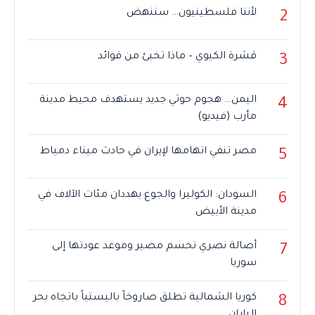
لأننا فلسطينيون… سننهض
2
قشرة الكيوي – ماذا تخبئ من فوائد
3
اليمن… هجوم حوثي جديد يستهدف محيط مدينة
4
مأرب (فيديو)
مصر تنفي اتهامها لإيران في حادث ميناء دمياط
5
السودان: الكوليرا والجوع يهددان مئات الآلاف في
6
مدينة الأبيض
أصالة نصري تحسم مصير وموعد عودتها إلى
7
سوريا
كوريا الشمالية تطلق صاروخاً باليستياً باتجاه بحر
8
اليابان