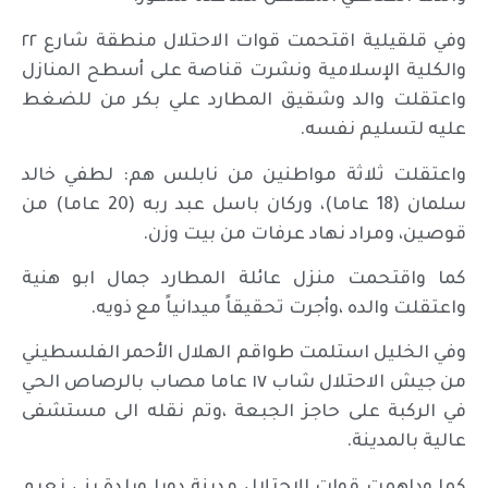
وفي قلقيلية اقتحمت قوات الاحتلال منطقة شارع ٢٢
والكلية الإسلامية ونشرت قناصة على أسطح المنازل
واعتقلت والد وشقيق المطارد علي بكر من للضغط
عليه لتسليم نفسه.
واعتقلت ثلاثة مواطنين من نابلس هم: لطفي خالد
سلمان (18 عاما)، وركان باسل عبد ربه (20 عاما) من
قوصين، ومراد نهاد عرفات من بيت وزن.
كما واقتحمت منزل عائلة المطارد جمال ابو هنية
واعتقلت والده ،وأجرت تحقيقاً ميدانياً مع ذويه.
وفي الخليل استلمت طواقم الهلال الأحمر الفلسطيني
من جيش الاحتلال شاب ١٧ عاما مصاب بالرصاص الحي
في الركبة على حاجز الجبعة ،وتم نقله الى مستشفى
عالية بالمدينة.
كما وداهمت قوات الاحتلال مدينة دورا وبلدة بني نعيم