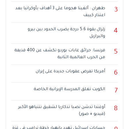
طهران : ألغينا هجوما على 3 أهداف بأوكرانيا بعد
3
اعتذار كييف
زلزال بقوة 5.6 درجة يضرب الحدود بين بيرو
4
والبرازيل
فرنسا: حرائق غابات بوردو تكشف عن 400 قذيفة
5
من الحرب العالمية الثانية
أمريكا تفرض عقوبات جديدة على إيران
6
الكويت تغلق المدرسة الإيرانية الخاصة
7
أوغندا تدشن نصبا تذكاريا لشقيق نتنياهو الأكبر
8
(فيديو + صور)
حسابات إسرائيل تهدد بانهيار خطة ترامب في غزة