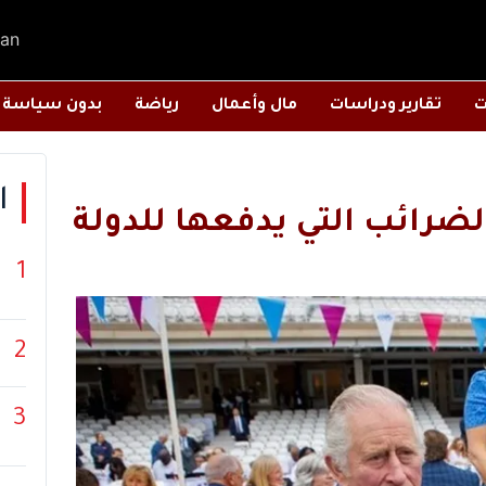
an
ت
تقارير ودراسات
مال وأعمال
رياضة
بدون سياسة
ا
ضرائب التي يدفعها للدولة
1
2
3