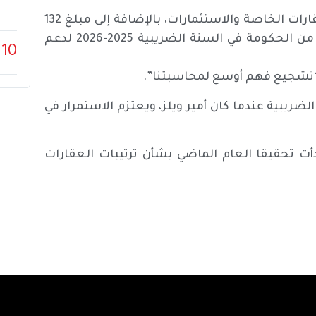
يحصل الملك تشارلز على دخل شخصي من الأراضي والعقارات الخاصة والاستثمارات، بالإضافة إلى مبلغ 132
مليون جنيه إسترليني (175 مليون دولار) الذي حصل عليه من الحكومة في السنة الضريبية 2025-2026 لدعم
10
“تشجيع فهم أوسع لمحاسبتنا”.
ريبية عندما كان أمير ويلز، ويعتزم الاستمرار في
دأت تحقيقا العام الماضي بشأن ترتيبات العقارات