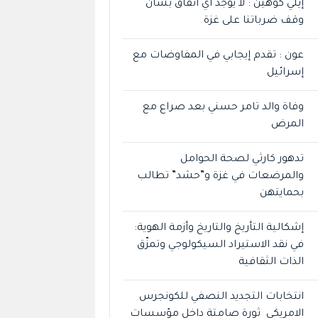
إيلي كوهين : لا يوجد أي اتفاق بشأن
وقف ضرباتنا على غزة
عون : تقدم إيجابي في المفاوضات مع
إسرائيل
وفاة والد تامر حسني بعد صراع مع
المرض
تدهور كارثي لصحة الحوامل
والمرضعات في غزة و”حشد” تطالب
بحمايتهن
إشكالية التأريخ والتاريخ وأزمة الهوية:
في نقد الاستيراد السيكولوجي وتمزّق
الذات الثقافية
انتخابات التجديد النصفي للكونجرس
الامريكي ثورة صامتة داخل مؤسسات